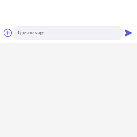
Photo
Video Call
Audio Call