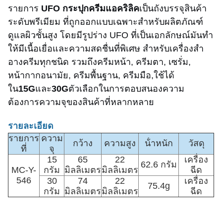
รายการ
UFO กระปุกครีมแอคริลิค
เป็นถังบรรจุสินค้า
ระดับพรีเมียม ที่ถูกออกแบบเฉพาะสําหรับผลิตภัณฑ์
ดูแลผิวชั้นสูง โดยมีรูปร่าง UFO ที่เป็นเอกลักษณ์มันทํา
ให้มีเนื้อเยื่อและความสดชื่นที่พิเศษ สําหรับเครื่องสํา
อางครีมทุกชนิด รวมถึงครีมหน้า, ครีมตา, เซรั่ม,
หน้ากากอนามัย, ครีมพื้นฐาน, ครีมมือ,
ใช้ได้
ใน
15G
และ
30G
ตัวเลือกในการตอบสนองความ
ต้องการความจุของสินค้าที่หลากหลาย
รายละเอียด
รายการ
ความ
กว้าง
ความสูง
น้ําหนัก
วัสดุ
ที่
จุ
15
65
22
เครื่อง
62.6 กรัม
MC-Y-
กรัม
มิลลิเมตร
มิลลิเมตร
ฉีด
546
30
74
22
เครื่อง
75.4g
กรัม
มิลลิเมตร
มิลลิเมตร
ฉีด