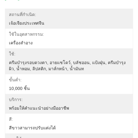
สถานที่กำเนิด:
เจ้อเจียงประเทศจีน
ใช้ในอุตสาหกรรม:
เครื่องสำอาง
ใช้:
ครีมบำรุงรอบดวงตา, ​​อายแชโดว์, บลัชออน, แป้งฝุ่น, ครีมบำรุง
ผิว, น้ำหอม, ลิปสติก, มาส์กหน้า, น้ำมันท
ขั้นต่ำ:
10,000 ชิ้น
บริการ:
พร้อมให้คำแนะนำอย่างมืออาชีพ
สี:
สีขาวสามารถปรับแต่งได้