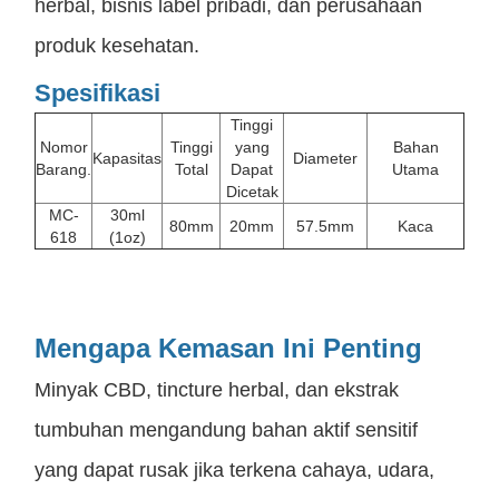
herbal, bisnis label pribadi, dan perusahaan
produk kesehatan.
Spesifikasi
Tinggi
Nomor
Tinggi
yang
Bahan
Kapasitas
Diameter
Barang.
Total
Dapat
Utama
Dicetak
MC-
30ml
80mm
20mm
57.5mm
Kaca
618
(1oz)
Mengapa Kemasan Ini Penting
Minyak CBD, tincture herbal, dan ekstrak
tumbuhan mengandung bahan aktif sensitif
yang dapat rusak jika terkena cahaya, udara,