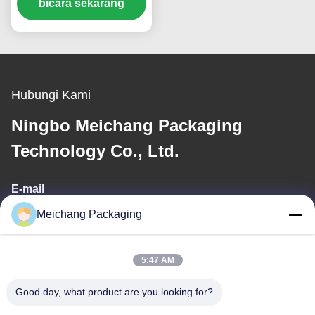
Pengunci Kesegaran
bicara sekarang
untuk Serum dan
Perawatan Kulit
Hubungi Kami
Ningbo Meichang Packaging
Technology Co., Ltd.
E-mail
Meichang Packaging
meichang1@mcpackaging.cn
5:47 AM
Alamat Kami
Good day, what product are you looking for?
Alamat