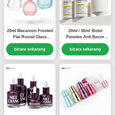
20ml Macaroon Frosted
20ml / 30ml Botol
Flat Round Glass
Penetes Anti Bocor
Dropper Bottle untuk
Dinding Tebal PETG
Barrier Repair Serum
bicara sekarang
bicara sekarang
Transparansi
((MC-617)
Tinggi（MC-616）