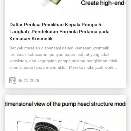
Daftar Periksa Pemilihan Kepala Pompa 5
Langkah: Pendekatan Formula Pertama pada
Kemasan Kosmetik
Banyak masalah dispensasi dalam kemasan kosmetik
termasuk kebocoran, penyumbatan, output yang tidak
konsisten, dan kegagalan pompa selama pengiriman tidak
dimulai pada tahap manufaktur. Mereka mulai jauh lebih
awal, selama pemilihan pompa. Dalam banyak proyek
pengembangan perawatan kulit, pompa ...
05-21-2026