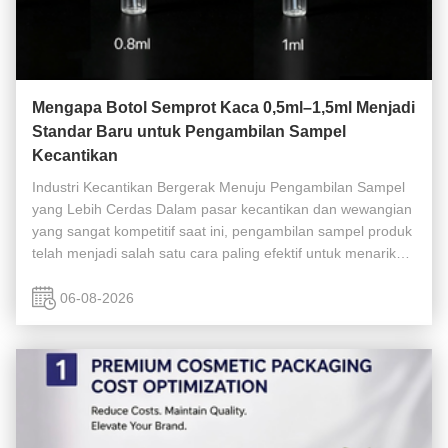
Mengapa Botol Semprot Kaca 0,5ml–1,5ml Menjadi
Standar Baru untuk Pengambilan Sampel
Kecantikan
Industri Kecantikan Bergerak Menuju Pengambilan Sampel
yang Lebih Cerdas Dalam pasar kecantikan dan wewangian
yang sangat kompetitif saat ini, pengambilan sampel produk
telah menjadi salah satu cara paling efektif untuk menarik
pelanggan baru dan meningkatkan tingkat konversi. Baik itu
merek parfum ...
06-08-2026