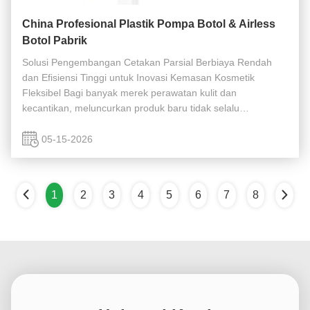
China Profesional Plastik Pompa Botol & Airless
Botol Pabrik
Solusi Pengembangan Cetakan Parsial Berbiaya Rendah
dan Efisiensi Tinggi untuk Inovasi Kemasan Kosmetik
Fleksibel Bagi banyak merek perawatan kulit dan
kecantikan, meluncurkan produk baru tidak selalu
memerlukan pengembangan cetakan yang benar-benar
baru. Terutama selama tahap pengujian produk, ...
05-15-2026
1
2
3
4
5
6
7
8