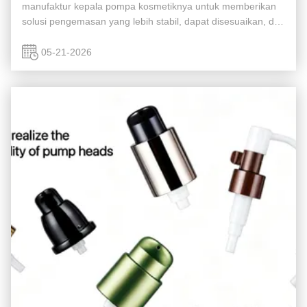
manufaktur kepala pompa kosmetiknya untuk memberikan
solusi pengemasan yang lebih stabil, dapat disesuaikan, dan
dikontrol kualitasnya untuk merek perawatan kulit dan
kecantikan global. Platform ...
05-21-2026