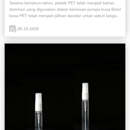
Selama bertahun-tahun, plastik PET telah menjadi bahan
dominan yang digunakan dalam kemasan pompa busa.Botol
busa PET telah menjadi pilihan standar untuk sabun tangan,
pembersih wajah, pencuci tubuh, dan produk sanitasi.
Namun, prioritas kemasan ...
06-10-2026