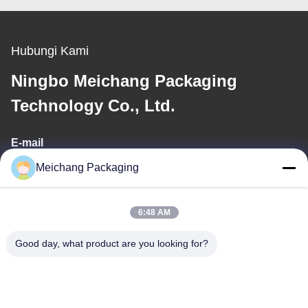
Hubungi Kami
Ningbo Meichang Packaging
Technology Co., Ltd.
E-mail
Meichang Packaging
meichang1@mcpackaging.cn
6:48 AM
Alamat Kami
Good day, what product are you looking for?
Alamat
Kamar 1808, Gedung A, No. 55, Jalan Yuli, Kota Yuyao, Kota
Ningbo, Provinsi Zhejiang