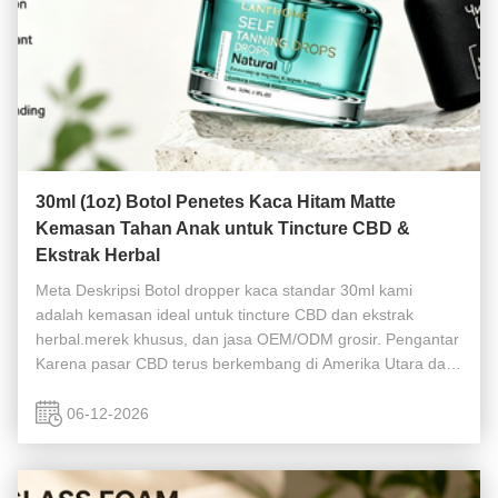
30ml (1oz) Botol Penetes Kaca Hitam Matte
Kemasan Tahan Anak untuk Tincture CBD &
Ekstrak Herbal
Meta Deskripsi Botol dropper kaca standar 30ml kami
adalah kemasan ideal untuk tincture CBD dan ekstrak
herbal.merek khusus, dan jasa OEM/ODM grosir. Pengantar
Karena pasar CBD terus berkembang di Amerika Utara dan
Eropa, merek menghadapi tantangan yang meningkat
dalam menjaga kualitas produk, ...
06-12-2026