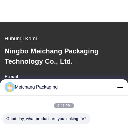
Hubungi Kami
Ningbo Meichang Packaging
Technology Co., Ltd.
E-mail
Meichang Packaging
meichang1@mcpackaging.cn
9:46 PM
Alamat Kami
Good day, what product are you looking for?
Alamat