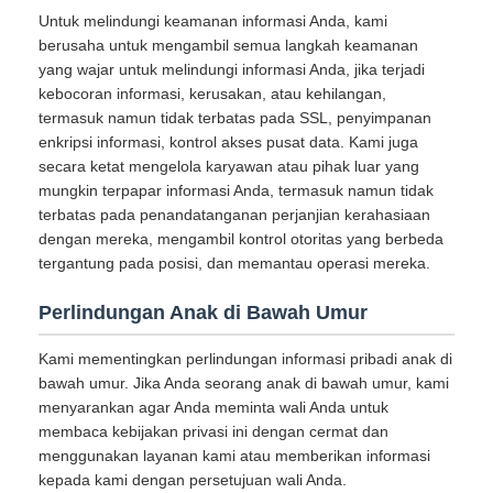
Untuk melindungi keamanan informasi Anda, kami
berusaha untuk mengambil semua langkah keamanan
yang wajar untuk melindungi informasi Anda, jika terjadi
kebocoran informasi, kerusakan, atau kehilangan,
termasuk namun tidak terbatas pada SSL, penyimpanan
enkripsi informasi, kontrol akses pusat data. Kami juga
secara ketat mengelola karyawan atau pihak luar yang
mungkin terpapar informasi Anda, termasuk namun tidak
terbatas pada penandatanganan perjanjian kerahasiaan
dengan mereka, mengambil kontrol otoritas yang berbeda
tergantung pada posisi, dan memantau operasi mereka.
Perlindungan Anak di Bawah Umur
Kami mementingkan perlindungan informasi pribadi anak di
bawah umur. Jika Anda seorang anak di bawah umur, kami
menyarankan agar Anda meminta wali Anda untuk
membaca kebijakan privasi ini dengan cermat dan
menggunakan layanan kami atau memberikan informasi
kepada kami dengan persetujuan wali Anda.