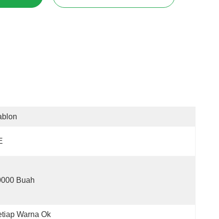
ablon
E
0000 Buah
tiap Warna Ok