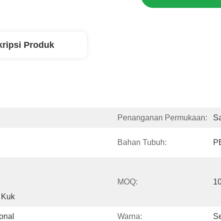
ripsi Produk
Penanganan Permukaan:
S
Bahan Tubuh:
P
MOQ:
1
t Kuk
onal
Warna:
Se