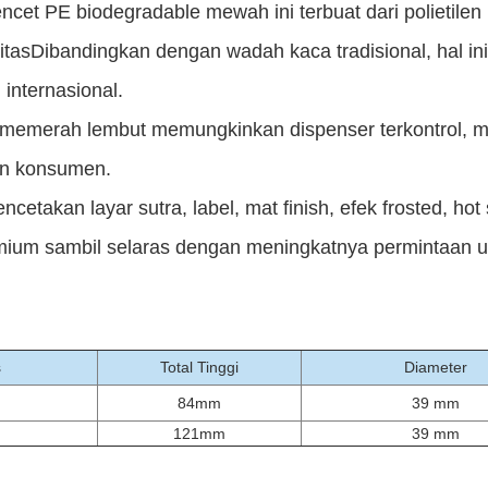
cet PE biodegradable mewah ini terbuat dari polietilen
ilitasDibandingkan dengan wadah kaca tradisional, hal i
internasional.
buh memerah lembut memungkinkan dispenser terkontrol,
an konsumen.
cetakan layar sutra, label, mat finish, efek frosted, ho
emium sambil selaras dengan meningkatnya permintaan u
s
Total Tinggi
Diameter
84mm
39 mm
121mm
39 mm