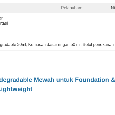
Pelabuhan:
N
n 
tasi 
gradable 30ml
, 
Kemasan dasar ringan 50 ml
, 
Botol penekanan 
odegradable Mewah untuk Foundation &
ightweight