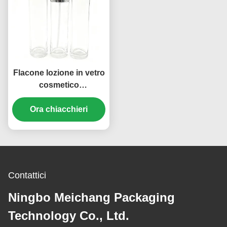
Flacone lozione in vetro
cosmetico
personalizzato con
marchio, a prova di
Ora chiacchieri
bambino, 100 ml 120 ml
(MC-1303)
Contattici
Ningbo Meichang Packaging
Technology Co., Ltd.