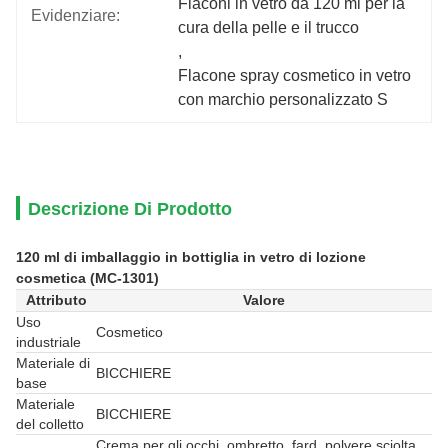
Flaconi in vetro da 120 ml per la 
Evidenziare:
cura della pelle e il trucco
, 
Flacone spray cosmetico in vetro 
con marchio personalizzato S
Descrizione Di Prodotto
120 ml di imballaggio in bottiglia in vetro di lozione
cosmetica (MC-1301)
Attributo
Valore
Uso
Cosmetico
industriale
Materiale di
BICCHIERE
base
Materiale
BICCHIERE
del colletto
Crema per gli occhi, ombretto, fard, polvere sciolta,