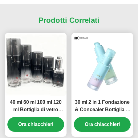
Prodotti Correlati
40 ml 60 ml 100 ml 120
30 ml 2 in 1 Fondazione
ml Bottiglia di vetro
& Concealer Bottiglia di
cosmetica vuota
vetro con applicatore di
Lozione Essenza
Ora chiacchieri
spazzola a pompa ((MC-
Ora chiacchieri
Imballaggio (MC-310)
1305)