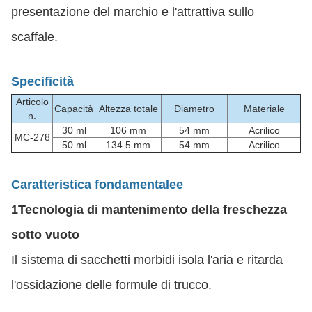
presentazione del marchio e l'attrattiva sullo
scaffale.
Specificità
Articolo
Capacità
Altezza totale
Diametro
Materiale
n.
30 ml
106 mm
54 mm
Acrilico
MC-278
50 ml
134.5 mm
54 mm
Acrilico
Caratteristica fondamentale
e
1Tecnologia di mantenimento della freschezza
sotto vuoto
Il sistema di sacchetti morbidi isola l'aria e ritarda
l'ossidazione delle formule di trucco.