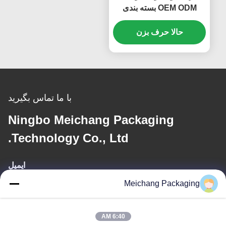
OEM ODM بسته بندی
لوازم آرایشی 20 میلی لیتر
حالا حرف بزن
30 میلی لیتر حجم (MC-
214)
با ما تماس بگیرید
Ningbo Meichang Packaging
Technology Co., Ltd.
ایمیل
Meichang Packaging
meichang1@mcpackaging.cn
6:40 AM
آدرس ما