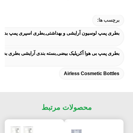
برچسب ها:
بطری پمپ لوسیون آرایشی و بهداشتی,بطری اسپری پمپ بدون ه
بطری پمپ بی هوا آکریلیک بیضی,بسته بندی آرایشی بطری بدون هوا 30 میلی لیتری,بطری پمپ بدون هوای 50 میلی لیتری ب
Airless Cosmetic Bottles
محصولات مرتبط