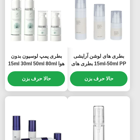
بطری های لوشن آرایشی
بطری پمپ لوسیون بدون
15ml-50ml PP بطری های
هوا 15ml 30ml 50ml 80ml
پمپ خالی بدون هوا با اندازه
100ml 120ml چاپ سیلک
های متعدد (MC-243)
حالا حرف بزن
(MC-230)
حالا حرف بزن