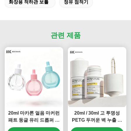
화장용 적하관 보틀
정유 점적기
관련 제품
20ml 마카론 얼음 마커런
20ml / 30ml 고 투명성
패트 둥글 유리 드롭퍼 병
PETG 두꺼운 벽 누출 방
바리어 수리 세럼 ((MC-
지 방울 병 (MC-616)