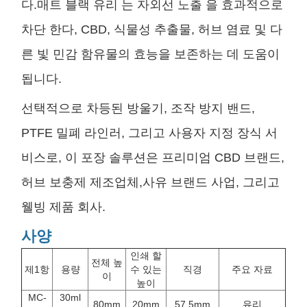
다.매트 블랙 유리 는 자외선 노출 을 효과적으로
차단 한다, CBD, 식물성 추출물, 허브 염료 및 다
른 빛 민감 함유물의 효능을 보존하는 데 도움이
됩니다.
선택적으로 차등된 방울기, 조작 방지 밴드,
PTFE 밀폐 라인러, 그리고 사용자 지정 장식 서
비스로, 이 포장 솔루션은 프리미엄 CBD 브랜드,
허브 보충제 제조업체,사유 브랜드 사업, 그리고
웰빙 제품 회사.
사양
인쇄 할
전체 높
제1항
용량
수 있는
직경
주요 자료
이
높이
MC-
30ml
80mm
20mm
57.5mm
유리