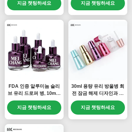
지금 챗팅하세요
617)
지금 챗팅하세요
FDA 인증 알루미늄 슬리
30ml 용량 유리 방울병 회
브 유리 드로퍼 병, 10ml ~
전 잠금 해제 디자인과 고
60ml 크기의 스킨케어 세
급 피부 관리를 위해 높은
럼 및 오일 맞춤형
지금 챗팅하세요
지금 챗팅하세요
밀폐 구조