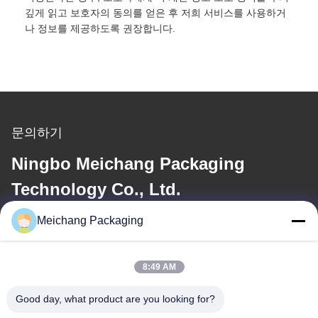
깊게 읽고 보호자의 동의를 얻은 후 저희 서비스를 사용하거
나 정보를 제공하도록 권장합니다.
문의하기
Ningbo Meichang Packaging
Technology Co., Ltd.
Meichang Packaging
이메일
meichang1@mcpackaging.cn
8:49 AM
Good day, what product are you looking for?
우리 주소