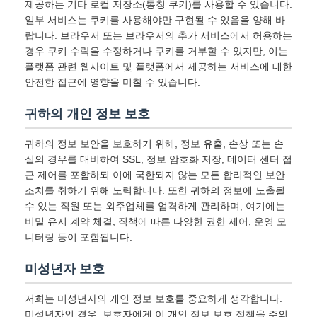
제공하는 기타 로컬 저장소(통칭 쿠키)를 사용할 수 있습니다.
일부 서비스는 쿠키를 사용해야만 구현될 수 있음을 양해 바
랍니다. 브라우저 또는 브라우저의 추가 서비스에서 허용하는
경우 쿠키 수락을 수정하거나 쿠키를 거부할 수 있지만, 이는
플랫폼 관련 웹사이트 및 플랫폼에서 제공하는 서비스에 대한
안전한 접근에 영향을 미칠 수 있습니다.
귀하의 개인 정보 보호
귀하의 정보 보안을 보호하기 위해, 정보 유출, 손상 또는 손
실의 경우를 대비하여 SSL, 정보 암호화 저장, 데이터 센터 접
근 제어를 포함하되 이에 국한되지 않는 모든 합리적인 보안
조치를 취하기 위해 노력합니다. 또한 귀하의 정보에 노출될
수 있는 직원 또는 외주업체를 엄격하게 관리하며, 여기에는
비밀 유지 계약 체결, 직책에 따른 다양한 권한 제어, 운영 모
니터링 등이 포함됩니다.
미성년자 보호
저희는 미성년자의 개인 정보 보호를 중요하게 생각합니다.
미성년자인 경우, 보호자에게 이 개인 정보 보호 정책을 주의