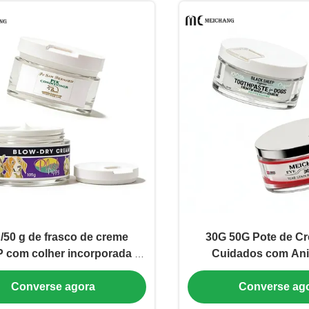
/50 g de frasco de creme
30G 50G Pote de C
 com colher incorporada e
Cuidados com Ani
vedação hermética
Estimação de Grau Ali
Converse agora
Converse ag
Colher Embutida para
Oral e Localizado (M