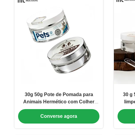
30g 50g Pote de Pomada para
30 g 
Animais Hermético com Colher
limp
Embutida AS + PP Recipiente
in
Converse agora
Interno para Creme para
Cicatrização de Feridas e
Tratamento de Pele (MC-AS-552-2)