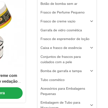
Botão de bomba sem ar
Frasco de Perfume Pequeno
Frasco de creme vazio
Garrafa de vidro cosmética
Frasco de espremedor de loção
Caixa e frasco de essência
Conjuntos de frascos para
cuidados com a pele
Bomba de garrafa e tampa
creme com
Tubo cosmético
e vedação
bálsamo
Acessórios para Embalagens
ora
nimais de
Pequenas
aterial de
Embalagem de Tubo para
dica
Maquiagem