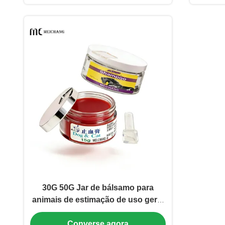
30G 50G Jar de bálsamo para
animais de estimação de uso geral
com colher AS+PP para aplicações
Converse agora
de cuidados múltiplos (MC-AS-552-