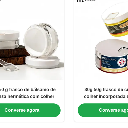
50 g frasco de bálsamo de
30g 50g frasco de 
eza hermética com colher
colher incorporada 
corporada ((MC-AS-552)
hermética para o 
Converse agora
Converse ag
desengraxante de a
estimação feito de m
qualidade mé