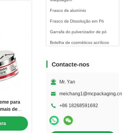
Frasco de alumínio
Frasco de Dissolução em Pó
Garrafa do pulverizador de pó
Botelha de cosméticos acrílicos
Contacte-nos
Mr. Yan
meichang1@mcpackaging.cn
reme para
+86 18268591692
mais de
mentício com
ora
 Tratamento
C-AS-552-5)