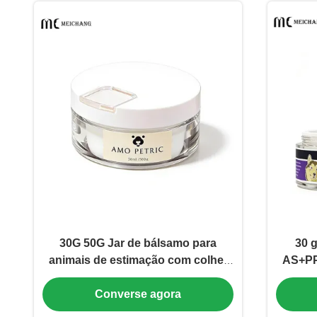
30G 50G Jar de bálsamo para
30 g
animais de estimação com colher
AS+PP
embutida e vedação hermética para
Converse agora
cuidados higiênicos de patas e
nariz de animais de estimação