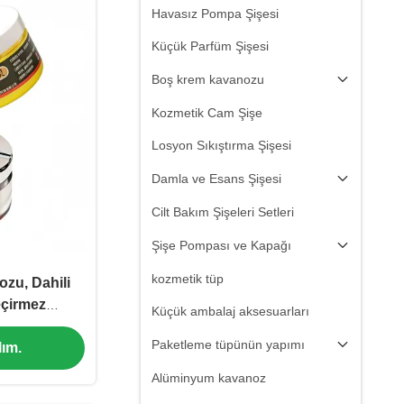
Havasız Pompa Şişesi
Küçük Parfüm Şişesi
Boş krem kavanozu
Kozmetik Cam Şişe
Losyon Sıkıştırma Şişesi
Damla ve Esans Şişesi
Cilt Bakım Şişeleri Setleri
Şişe Pompası ve Kapağı
kozmetik tüp
zu, Dahili
eçirmez
Küçük ambalaj aksesuarları
l Hayvan Yağ
Paketleme tüpünün yapımı
ım.
ıbbi Sınıf
lmiştir
Alüminyum kavanoz