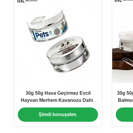
30g 50g Hava Geçirmez Evcil
30g 50
Hayvan Merhem Kavanozu Dahili
Balmum
Kaşıklı AS + PP İç Krem Kabı Yara
Şimdi konuşalım.
İyileşmesi ve Cilt Tedavisi İçin (MC-
AS-552-2)