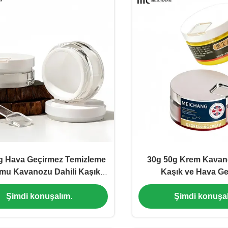
g Hava Geçirmez Temizleme
30g 50g Krem Kavano
u Kavanozu Dahili Kaşıklı
Kaşık ve Hava G
(MC-AS-552)
Sızdırmazlık ile Evci
Şimdi konuşalım.
Şimdi konuşal
Çözücü Merhem İçin T
Malzemeden Üreti