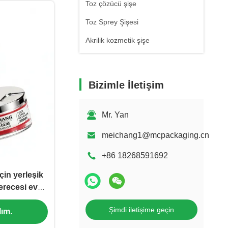
Toz çözücü şişe
Toz Sprey Şişesi
Akrilik kozmetik şişe
Bizimle İletişim
Mr. Yan
meichang1@mcpackaging.cn
+86 18268591692
için yerleşik
erecesi evcil
i kavanozu
Şimdi iletişime geçin
ım.
5)