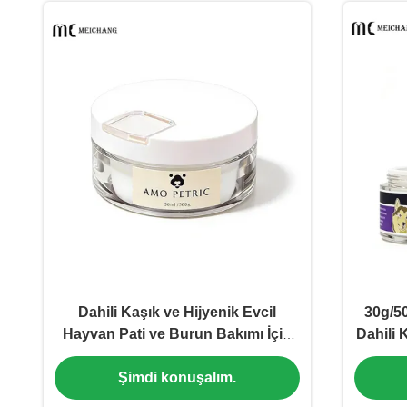
Dahili Kaşık ve Hijyenik Evcil
30g/5
Hayvan Pati ve Burun Bakımı İçin
Dahili 
Hava Geçirmez Sızdırmazlık
Şekil
Şimdi konuşalım.
Özellikli 30G 50G Evcil Hayvan
Merhem Kavanozu