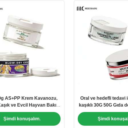
0g AS+PP Krem Kavanozu,
Oral ve hedefli tedavi 
Kaşık ve Evcil Hayvan Bakım
kaşıklı 30G 50G Gıda d
lendirme Balsamı İçin Hava
hayvan bakımı krem
Şimdi konuşalım.
Şimdi konuşal
Geçirmez Sızdırmazlık
(MC-AS-552-