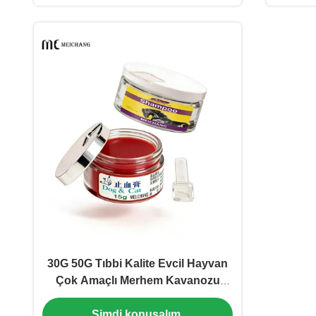
30G 50G Tıbbi Kalite Evcil Hayvan
Çok Amaçlı Merhem Kavanozu
Dahili Kaşıklı AS+PP Krem Kabı
Şimdi konuşalım.
Çoklu Bakım Uygulamaları İçin