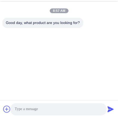
P5. ¿Es adecuado para los mercados occidentales?
8:57 AM
Sí. El producto está posicionado para los mercados
Good day, what product are you looking for?
occidentales de cuidado del bebé con un enfoque
en la portabilidad, la seguridad, la sostenibilidad y la
marca.
Etiquetas:
Botellas De Bomba De Loción De Plástico
Botellas Cosméticas Plásticas
Botellas De Pulverización De Bombas De Plástico