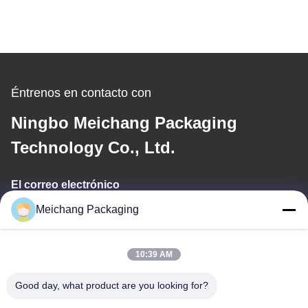
Éntrenos en contacto con
Ningbo Meichang Packaging
Technology Co., Ltd.
El correo electrónico
Meichang Packaging
meichang1@mcpackaging.cn
10:39 AM
Nuestra dirección
Good day, what product are you looking for?
DIRECCIÓN