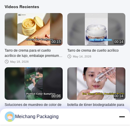
Videos Recientes
00:15
00:14
Tarro de crema para el cuello
Tarro de crema de cuello acrílico
acrílico de lujo, embalaje premium
May 14, 2026
para el cuidado de la piel
May 18, 2026
00:06
00:14
Soluciones de muestreo de color de
botella de tóner biodegradable para
envases cosméticos personalizados
el cuidado de la piel de grado
multiproceso | Ningbo Meichang
médico
Meichang Packaging
May 13, 2026
May 13, 2026
Otros Videos