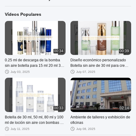
Vídeos Populares
00:34
00:39
0.25 ml de descarga de la bomba
Diseño económico personalizado
sin aire botella para 15 ml 20 ml 30
Botella sin aire de 30 ml para crema
ml de lujo de suero y loción
para ojos y material plástico
July 03, 2025
July 07, 2025
00:33
02:14
Botella de 30 ml, 50 ml, 80 ml y 100
Ambiente de talleres y exhibición de
ml de loción sin aire con bombas de
oficinas
pulverización y envases de cartón
July 11, 2025
July 08, 2025