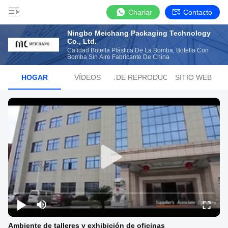
Charlar
Contacto
Ningbo Meichang Packaging Technology
Co., Ltd.
Calidad Botella Plástica De La Bomba, Botella Con
Bomba Sin Aire Fabricante De China
HOGAR
VÍDEOS
LISTA DE REPRODUCCIÓN
SITIO WEB
Ambiente de talleres y exhibición de oficinas