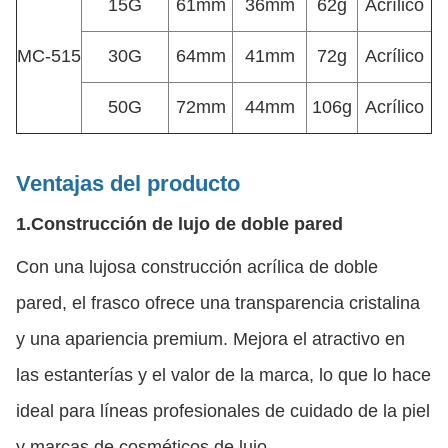
15G
61mm
36mm
62g
Acrílico
MC-515
30G
64mm
41mm
72g
Acrílico
50G
72mm
44mm
106g
Acrílico
Ventajas del producto
1.
Construcción de lujo de doble pared
Con una lujosa construcción acrílica de doble
pared, el frasco ofrece una transparencia cristalina
y una apariencia premium. Mejora el atractivo en
las estanterías y el valor de la marca, lo que lo hace
ideal para líneas profesionales de cuidado de la piel
y marcas de cosméticos de lujo.