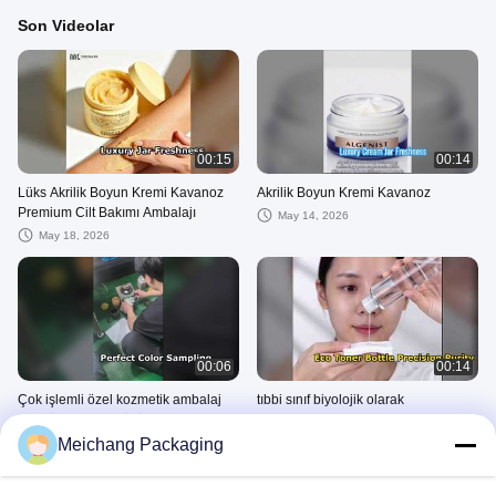
Son Videolar
00:15
00:14
Lüks Akrilik Boyun Kremi Kavanoz
Akrilik Boyun Kremi Kavanoz
Premium Cilt Bakımı Ambalajı
May 14, 2026
May 18, 2026
00:06
00:14
Çok işlemli özel kozmetik ambalaj
tıbbi sınıf biyolojik olarak
renk örnekleme çözümleri | Ningbo
parçalanabilir cilt bakımı toner şişesi
Meichang
Meichang Packaging
May 13, 2026
May 13, 2026
Diğer Videolar