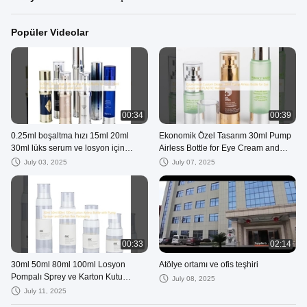
Popüler Videolar
00:34
00:39
0.25ml boşaltma hızı 15ml 20ml
Ekonomik Özel Tasarım 30ml Pump
30ml lüks serum ve losyon için
Airless Bottle for Eye Cream and
havasız pompa şişesi
PLASTIC Material
July 03, 2025
July 07, 2025
00:33
02:14
30ml 50ml 80ml 100ml Losyon
Atölye ortamı ve ofis teşhiri
Pompalı Sprey ve Karton Kutu
July 08, 2025
Ambalajlı Hava Almayan Şişe
July 11, 2025