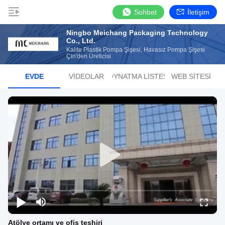
Sohbet
İletişim
Ningbo Meichang Packaging Technology
Co., Ltd.
Kalite Plastik Pompa Şişesi, Havasız Pompa Şişesi
Çin'den Üreticisi
EVDE
VIDEOLAR
OYNATMA LISTESI
WEB SITESI
Atölye ortamı ve ofis teşhiri