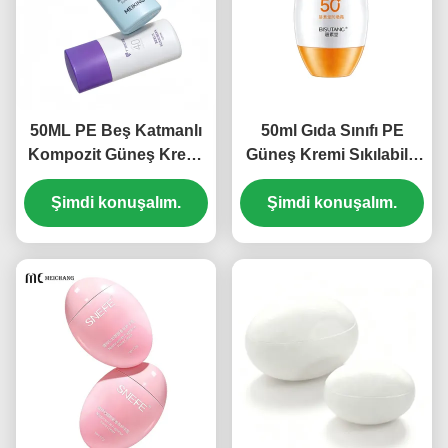
50ML PE Beş Katmanlı
50ml Gıda Sınıfı PE
Kompozit Güneş Kremi
Güneş Kremi Sıkılabilir
Sıkılabilir Şişe Ambalajı
Şişe Ambalajı (MC-1413)
Şimdi konuşalım.
(MC-1410)
Şimdi konuşalım.