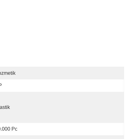
ozmetik
P
astik
.000 Pc