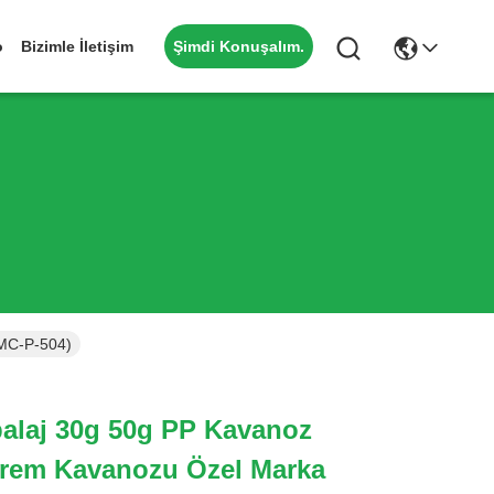
Şimdi Konuşalım.
o
Bizimle İletişim
(MC-P-504)
alaj 30g 50g PP Kavanoz
 Krem Kavanozu Özel Marka