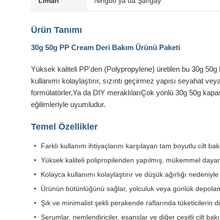
Liman
Ningbo ya da Şangay
Ürün Tanımı
30g 50g PP Cream Deri Bakım Ürünü Paketi
Yüksek kaliteli PP'den (Polypropylene) üretilen bu 30g 50g kre
kullanımı kolaylaştırır, sızıntı geçirmez yapısı seyahat veya
formülatörler,Ya da DIY meraklılarıÇok yönlü 30g 50g kapasi
eğilimleriyle uyumludur.
Temel Özellikler
Farklı kullanım ihtiyaçlarını karşılayan tam boyutlu cilt bakı
Yüksek kaliteli polipropilenden yapılmış, mükemmel dayanı
Kolayca kullanımı kolaylaştırır ve düşük ağırlığı nedeniyle n
Ürünün bütünlüğünü sağlar, yolculuk veya günlük depolam
Şık ve minimalist şekli perakende raflarında tüketicilerin di
Serumlar, nemlendiriciler, esanslar ve diğer çeşitli cilt ba