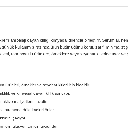
m ambalajı dayanıklılığı kimyasal dirençle birleştirir. Serumlar, nemlen
 günlük kullanım sırasında ürün bütünlüğünü korur. zarif, minimalist şe
tesi, tam boyutlu ürünlere, örneklere veya seyahat kitlerine uyar ve g
m ürünleri, örnekler ve seyahat kitleri için idealdir.
klılık ve kimyasal dayanıklılık sunuyor.
akliye maliyetlerini azaltır.
a sırasında dökülmeleri önler.
kkatini çekiyor.
kım formülasyonları için uygundur.