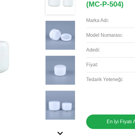
(MC-P-504)
Marka Adı:
Model Numarası:
Adedi:
Fiyat:
Tedarik Yeteneği:
En İyi Fiyatı 