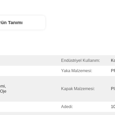
rün Tanımı
Endüstriyel Kullanım:
K
Yaka Malzemesi:
P
mi, 
Kapak Malzemesi:
Pl
Oje 
Adedi:
10