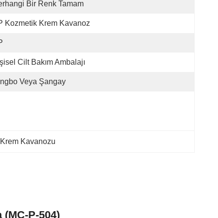
erhangi Bir Renk Tamam
P Kozmetik Krem Kavanoz
P
şisel Cilt Bakım Ambalajı
ingbo Veya Şangay
k Krem Kavanozu
a (MC-P-504)