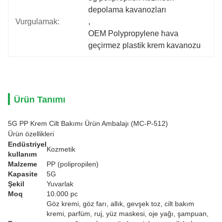
depolama kavanozları
Vurgulamak:
, 
OEM Polypropylene hava 
geçirmez plastik krem kavanozu
Ürün Tanımı
5G PP Krem Cilt Bakımı Ürün Ambalajı (MC-P-512)
Ürün özellikleri
Endüstriyel
Kozmetik
kullanım
Malzeme
PP (polipropilen)
Kapasite
5G
Şekil
Yuvarlak
Moq
10.000 pc
Göz kremi, göz farı, allık, gevşek toz, cilt bakım
kremi, parfüm, ruj, yüz maskesi, oje yağı, şampuan,