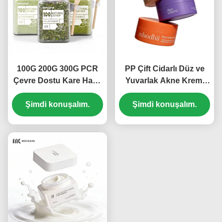
(MC-P-553)
100G 200G 300G PCR
PP Çift Cidarlı Düz ve
Çevre Dostu Kare Hava
Yuvarlak Akne Kremi
Geçirmez Kedi Otu
Kavanozu – Hava
Saklama Kavanozu
Şimdi konuşalım.
Geçirmez Tazelik,
Şimdi konuşalım.
Taze Kilitli Kayıp
Özelleştirilebilir ve
Önleyici Evcil Hayvan
Çevre Dostu Ambalaj
Maması Ölçüm Kaşığı ile
(MC-P-544)
(MC-P-550-1)