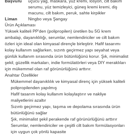
Başvuru
uçucu yağ, maskara, yüz kremi, losyon, cilt bakım
serumu, yüz temizleyici, güneş kremi kremi, diş
macunu, cilt bakım, peruk, sahte kirpikler
Liman
Ningbo veya Şangay
Ürün Açıklaması
Yüksek kaliteli PP'den (polipropilen) üretilen bu 5G krem
ambalajı, dayanıklılığı, serumlar, nemlendiriciler ve cilt bakım
özleri için ideal olan kimyasal dirençle birleştirir. Hafif tasarımı
kolay kullanım sağlarken, sızıntı geçirmez yapı seyahat veya
günlük kullanım sırasında ürün bütünlüğünü korur. Şık, minimalist
şekil, güzellik markaları, indie formülatörleri veya DIY meraklıları
için mükemmel olan raf görünürlüğünü arttırır.
Anahtar Özellikler
Mükemmel dayanıklılık ve kimyasal direnç için yüksek kaliteli
polipropilenden yapılmış
Hafif tasarım kolay kullanım kolaylaştırır ve nakliye
maliyetlerini azaltır
Sızıntı geçirmez yapı, taşıma ve depolama sırasında ürün
bütünlüğünü sağlar
Şık, minimalist şekil perakende raf görünürlüğünü arttırır
Serumlar, nemlendiriciler ve çeşitli cilt bakım formülasyonları
için uygun çok yönlü kapasite