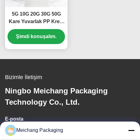
5G 10G 20G 30G 50G
Kare Yuvarlak PP Krem
Kavanozu Gıda Sınıfı
Kozmetik Ambalajı (MC-
Şimdi konuşalım.
P-547)
Bizimle İletişim
Ningbo Meichang Packaging
Technology Co., Ltd.
E-posta
Meichang Packaging
meichang1@mcpackaging.cn