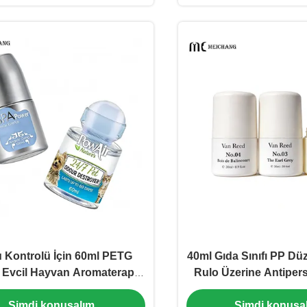
 Kontrolü İçin 60ml PETG
40ml Gıda Sınıfı PP Dü
f Evcil Hayvan Aromaterapi
Rulo Üzerine Antipers
lo Şişe (MC-PETG-1119)
Sızdırmaz Mühür (M
Şimdi konuşalım.
Şimdi konuşal