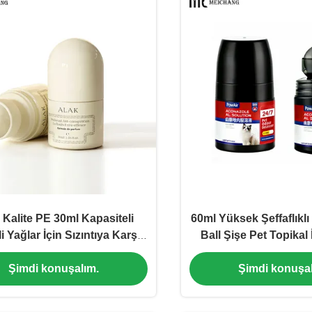
 Kalite PE 30ml Kapasiteli
60ml Yüksek Şeffaflıkl
 Yağlar İçin Sızıntıya Karşı
Ball Şişe Pet Topikal İ
üzene sahip Rulo Şişe
Sızıntı Dayanıklı 
Şimdi konuşalım.
Şimdi konuşal