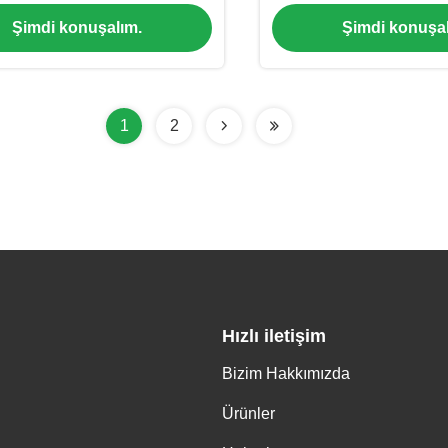
lzemesi ((MC-XT-1104)
1105)
Şimdi konuşalım.
Şimdi konuşal
1
2
Hızlı iletişim
Bizim Hakkımızda
Ürünler