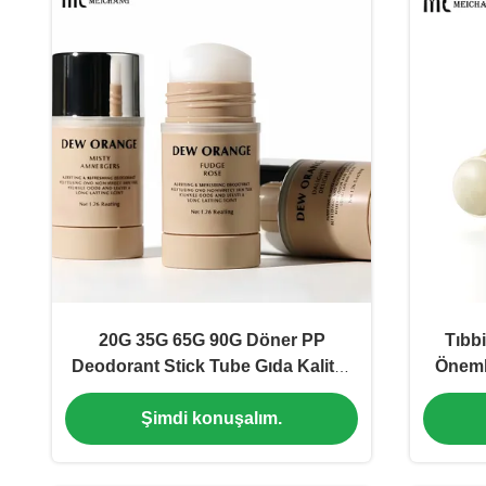
20G 35G 65G 90G Döner PP
Tıbbi
Deodorant Stick Tube Gıda Kaliteli
Önemli
Özelleştirilebilir Ambalaj ((MC-XT-
D
Şimdi konuşalım.
1114)