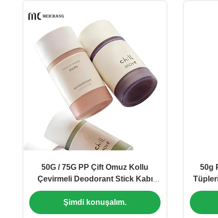
50G / 75G PP Çift Omuz Kollu
50g 
Çevirmeli Deodorant Stick Kabı
Tüpler
Gıda Sınıfı Malzemeli
Şimdi konuşalım.