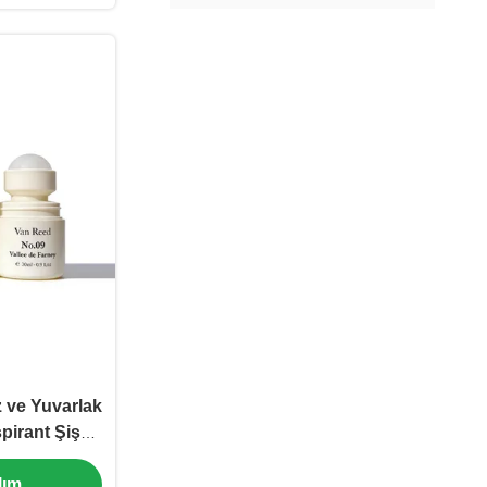
z ve Yuvarlak
pirant Şişe
C-XT-1117)
ım.