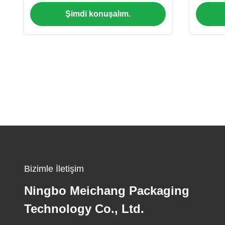
sızıntı geçirmez mühürlenmiş yapısı
Ma
Şimdi konuşalım.
ile
Bizimle İletişim
Ningbo Meichang Packaging
Technology Co., Ltd.