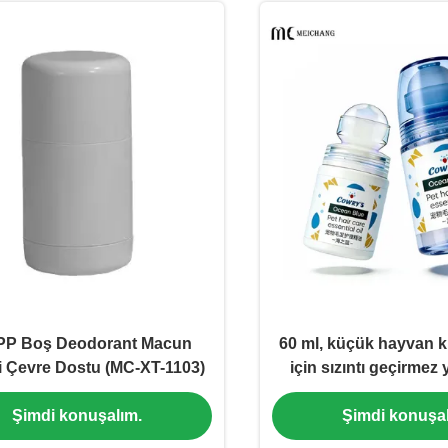
PP Boş Deodorant Macun
60 ml, küçük hayvan k
i Çevre Dostu (MC-XT-1103)
için sızıntı geçirmez 
PETG renkli top 
Şimdi konuşalım.
Şimdi konuşal