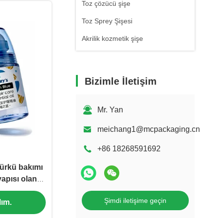
Toz çözücü şişe
Toz Sprey Şişesi
Akrilik kozmetik şişe
Bizimle İletişim
Mr. Yan
meichang1@mcpackaging.cn
+86 18268591692
ürkü bakımı
yapısı olan
şişesi
Şimdi iletişime geçin
ım.