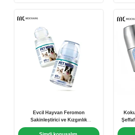
Evcil Hayvan Feromon
Koku
Sakinleştirici ve Kızgınlık
Şeffa
Baskılama Çözümleri için 60ml
Ru
Şimdi konuşalım.
PETG Şeffaf Rulo Şişe (MC-PETG-