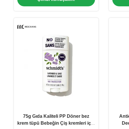
1119-2)
75g Gıda Kaliteli PP Döner bez
Anti
krem tüpü Bebeğin Çiş kremleri için
De