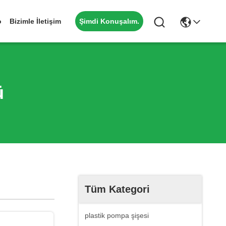
Şimdi Konuşalım.
o
Bizimle İletişim
ü
Tüm Kategori
plastik pompa şişesi