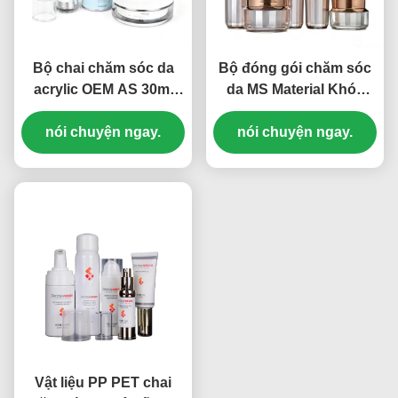
Bộ chai chăm sóc da
Bộ đóng gói chăm sóc
acrylic OEM AS 30ml
da MS Material Khóa
50ml 100ml Bộ chai mỹ
xoắn 30ml 50ml 100ml
nói chuyện ngay.
phẩm (MC-301)
30g 50g (MC-304)
nói chuyện ngay.
Vật liệu PP PET chai