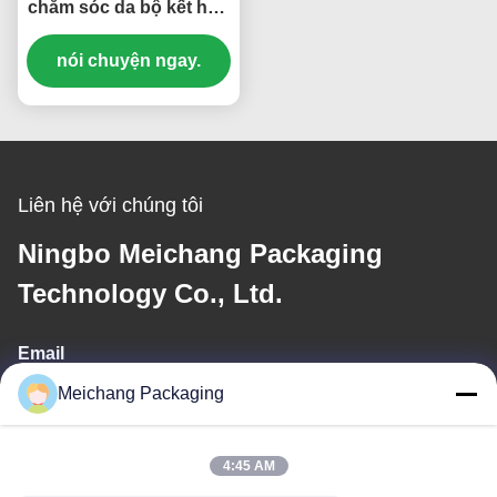
chăm sóc da bộ kết hợp
15ml 30ml 50ml 100ml
nói chuyện ngay.
(MC-302)
Liên hệ với chúng tôi
Ningbo Meichang Packaging
Technology Co., Ltd.
Email
Meichang Packaging
meichang1@mcpackaging.cn
4:45 AM
Địa chỉ của tôi