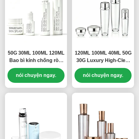
50G 30ML 100ML 120ML
120ML 100ML 40ML 50G
Bao bì kính chống rò rỉ
30G Luxury High-Clear
cao độ tinh khiết thiết
Leak-Proof Glass
lập cho toner, kem
nói chuyện ngay.
Skincare Packaging Set
nói chuyện ngay.
dưỡng da, huyết thanh
for Toner, Lotion, Serum
& kem OEM / ODM Nhà
& Cream
sản xuất bao bì mỹ
phẩm ((MC-310)