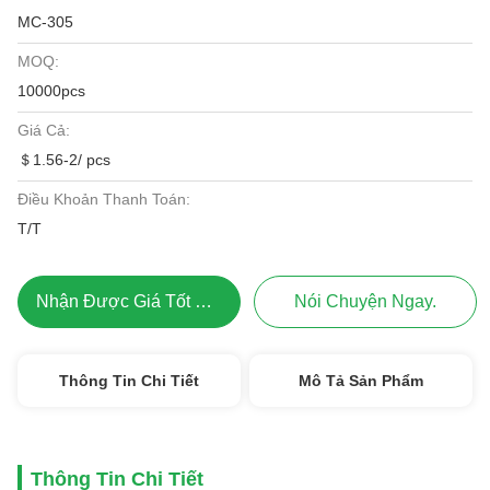
MC-305
MOQ:
10000pcs
Giá Cả:
＄1.56-2/ pcs
Điều Khoản Thanh Toán:
T/T
Nhận Được Giá Tốt Nhất
Nói Chuyện Ngay.
Thông Tin Chi Tiết
Mô Tả Sản Phẩm
Thông Tin Chi Tiết