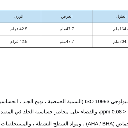
الطول
العرض
الوزن
164ملم
47.7ملم
42.5 غرام
204ملم
47.7ملم
42.5 غرام
مادة منخفضة الهجرة الطبية ، معتمدة على التوافق البيولوجي ISO 10993 (ال
جدران كيميائية ممتازة متوافقة تمامًا مع الكحول والأحماض (AHA / BHA) ، و