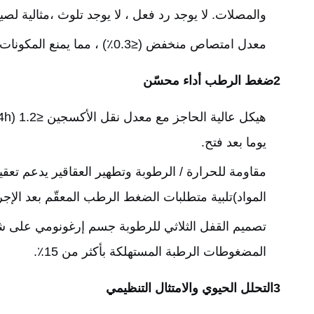
والمصلات. لا يوجد رد فعل ، لا يوجد تلوث ،مثالية لصيغ
معدل امتصاص منخفض (≤0.3٪) ، مما يمنع المكونات الفعالة من الالتصاق بجدران الزجاجة ، والحد من نفايات المنتج ، وضمان تطبيق دقيق وفعال مع كل قطرة.
2ضغط الرطب أداء محسّن
يوما بعد فتح.
المواد)تلبية متطلبات الضغط الرطب المعقّم بعد الإجر
تصميم القفل الثلاثي للرطوبة ‬جسم إرغونومي على ش‬
المضغوطات الرطبة المستهلكة بأكثر من 15٪.
3التحلل الحيوي والامتثال التنظيمي