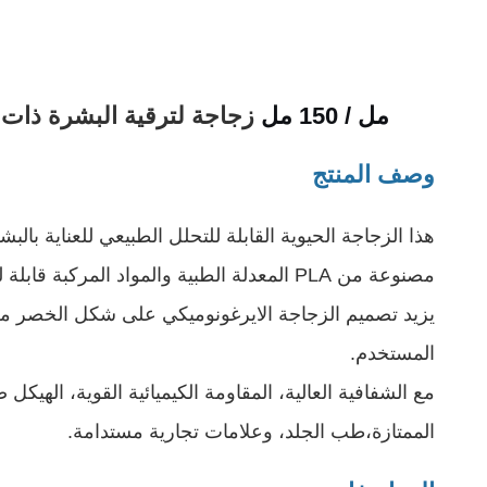
120 مل / 150 مل
زجاجة لترقية البشرة ذات شكل
وصف المنتج
هذا الزجاجة الحيوية القابلة للتحلل الطبيعي للعناية بال
مصنوعة من PLA المعدلة الطبية والمواد المركبة قابلة للتحلل البيولوجي، توفر الزجاجة أداءً ممتازاً في حاجز الأكسجين والرطوبة مع ضمان سلامة الصيغة،واستدامة.
يزيد تصميم الزجاجة الايرغونوميكي على شكل الخصر من 
المستخدم.
مع الشفافية العالية، المقاومة الكيميائية القوية، الهيكل ض
الممتازة،طب الجلد، وعلامات تجارية مستدامة.