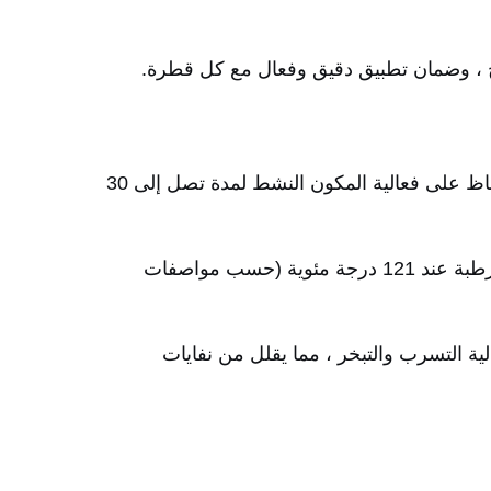
هيكل عالية الحاجز مع معدل نقل الأكسجين ≤1.2 cm3/ ((m2·24h) ومعدل نقل بخار الماء ≤0.5 g/ ((m2·24h) ،الحفاظ على فعالية المكون النشط لمدة تصل إلى 30
مقاومة للحرارة / الرطوبة وتطهير العقاقير يدعم تعقيم الأشعة فوق البنفسجية ، ومسح الكحول ، وتعقيم الحرارة الرطبة عند 121 درجة مئوية (حسب مواصفات
ة التسرب والتبخر ، مما يقلل من نفايات