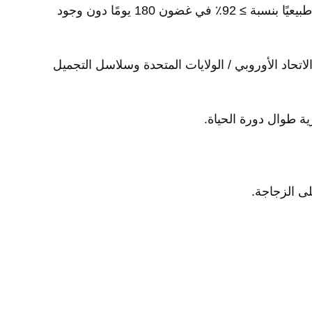
مادة قابلة للتحلل البيولوجي على أساس بيولوجي (معدل PLA + مركب على أساس بيولوجي) ، والتي تحقق تدهورًا طبيعيًا بنسبة ≥ 92٪ في غضون 180 يومًا دون وجود
زئة في الاتحاد الأوروبي / الولايات المتحدة وسلاسل التجميل
ية طوال دورة الحياة.
ى الزجاجة.