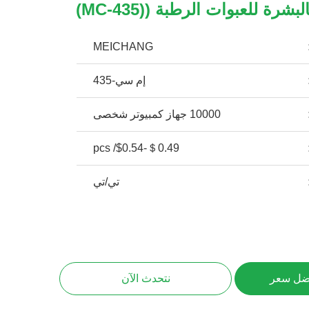
لبشرة للعبوات الرطبة ((MC-435)
MEICHANG
إم سي-435
10000 جهاز كمبيوتر شخصى
＄0.49-$0.54/ pcs
تي/تي
ضل سعر
نتحدث الآن