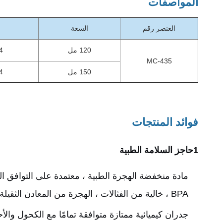
المواصفات
العنصر رقم
السعة
120 مل
.4
MC-435
150 مل
.4
فوائد المنتجات
1حاجز السلامة الطبية
BPA ، خالية من الفثالات ، الهجرة من المعادن الثقيلة < 0.08 ppm، والقضاء على مخاطر حساسية الجلد في المصدر.