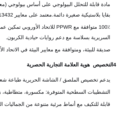
بقايا بلاستيكية صغيرة دائمة.معتمد على معايير EU EN 13432 و ASTM D6400 الأمريكية.
100٪ متوافقة مع PPWR للاتحاد ا
السريرية بسلاسة مع دعم روايات حيادية الكربون.
صديقة للبيئة، ومتوافقة مع معايير البيئة في الاتحاد 
4التخصيص ‬ هوية العلامة التجارية الحصرية
يدعم تخصيص الملصق / الشاشة الحريرية طباعة شعار 
التشطيبات السطحية المتوفرة: مكسورة، متطاطية، زي
قابلة للتكيف مع أنماط مرئية متنوعة من الجماليات السر