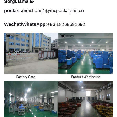
Sorgulama E-
postası:
meichang1@mcpackaging.cn
Wechat/WhatsApp:
+86 18268591692