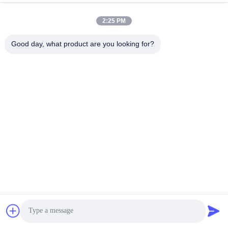
2:25 PM
Good day, what product are you looking for?
200ml-400ml PET
60ml-150ml Ultra-İnce
Pompalı Şişe Plastik
Geniş Açılı Atomize
Köpüren El Sabunu
Kozmetik Sabitleme
Şimdi konuşalım.
Dispenseri
Sprey Şişesi Sızdırmaz
Şimdi konuşalım.
Özelleştirilmiş (MC-412)
Tasarımlı