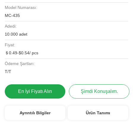
Model Numarası:
MC-435
Adedi:
10.000 adet
Fiyat:
＄0.49-$0.54/ pcs
Ödeme Şartları:
T/T
En İyi Fiyatı Alın
Şimdi Konuşalım.
Ayrıntılı Bilgiler
Ürün Tanımı