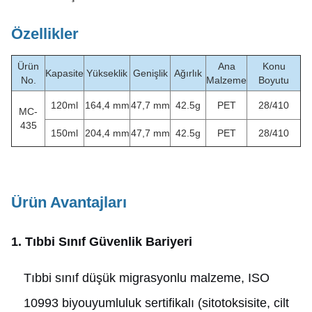
Özellikler
Ürün
Ana
Konu
Kapasite
Yükseklik
Genişlik
Ağırlık
No.
Malzeme
Boyutu
120ml
164,4 mm
47,7 mm
42.5g
PET
28/410
MC-
435
150ml
204,4 mm
47,7 mm
42.5g
PET
28/410
Ürün Avantajları
1. Tıbbi Sınıf Güvenlik Bariyeri
Tıbbi sınıf düşük migrasyonlu malzeme, ISO
10993 biyouyumluluk sertifikalı (sitotoksisite, cilt