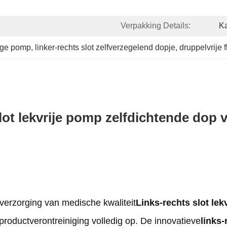
Verpakking Details:
Ka
ige pomp
, 
linker-rechts slot zelfverzegelend dopje
, 
druppelvrije 
slot lekvrije pomp zelfdichtende do
verzorging van medische kwaliteit
Links-rechts slot lek
productverontreiniging volledig op. De innovatieve
links