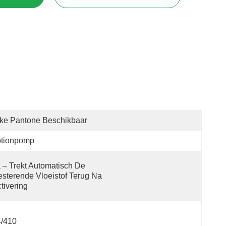
ke Pantone Beschikbaar
otionpomp
 – Trekt Automatisch De 
sterende Vloeistof Terug Na 
tivering
4/410