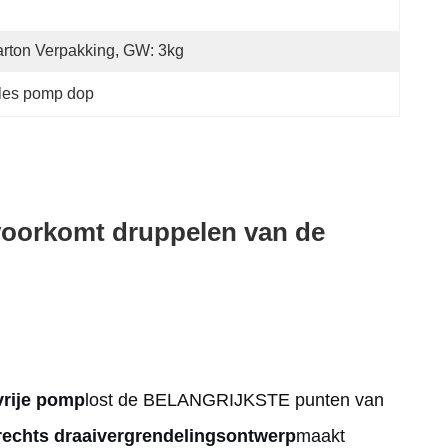
rton Verpakking, GW: 3kg
fles pomp dop
p voorkomt druppelen van de
vrije pomp
lost de BELANGRIJKSTE punten van
-rechts draaivergrendelingsontwerp
maakt