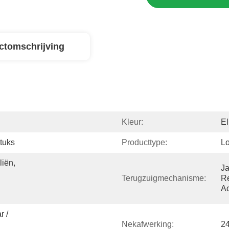
ctomschrijving
Kleur:
El
tuks
Producttype:
L
iën, 
Ja
Terugzuigmechanisme:
Re
 
Ac
 / 
Nekafwerking:
2