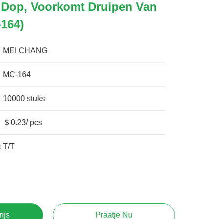
 Dop, Voorkomt Druipen Van
164)
MEI CHANG
MC-164
10000 stuks
＄0.23/ pcs
:
T/T
rijs
Praatje Nu