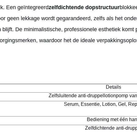
jk. Een geïntegreerd
zelfdichtende dopstructuur
blokkee
oor geen lekkage wordt gegarandeerd, zelfs als het onder
 blijft. De minimalistische, professionele esthetiek kom
zorgingsmerken, waardoor het de ideale verpakkingsoplo
Details
Zelfsluitende anti-druppellotionpomp van
Serum, Essentie, Lotion, Gel, Re
Bediening met één ha
Zelfdichtende anti-drup