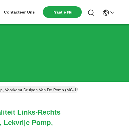
Praatje Nu
Contacteer Ons
 Dop, Voorkomt Druipen Van De Pomp (MC-164)
iteit Links-Rechts
, Lekvrije Pomp,