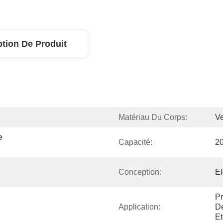
ption De Produit
Matériau Du Corps:
Ve
 
Capacité:
20
Conception:
El
Pr
Application:
De
Et