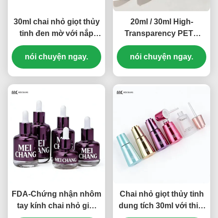
30ml chai nhỏ giọt thủy
20ml / 30ml High-
tinh đen mờ với nắp
Transparency PETG
nhỏ giọt chống trẻ em
Thick-Wall Leak-Proof
CR cho CBD Tinctures
nói chuyện ngay.
Dropper Bottle ((MC-
nói chuyện ngay.
& Herbal Extracts ((MC-
616)
618)
FDA-Chứng nhận nhôm
Chai nhỏ giọt thủy tinh
tay kính chai nhỏ giọt
dung tích 30ml với thiết
tùy chỉnh cho dịch bột
kế mở khóa xoay và cấu