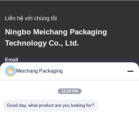
Liên hệ với chúng tôi
Ningbo Meichang Packaging
Technology Co., Ltd.
Email
Meichang Packaging
meichang1@mcpackaging.cn
12:20 PM
Địa chỉ của tôi
Good day, what product are you looking for?
Địa chỉ
Phòng 1808, Tòa nhà A, Số 55, Đường Yuli, Thành phố Yuyao,
Thành phố Ninh Ba, Tỉnh Chiết Giang
Điện thoại