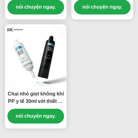
& dầu chăm sóc da
nói chuyện ngay.
trúc niêm phong cao
nói chuyện ngay.
trong 10ml đến 60ml
cấp cho chăm sóc da
kích thước
cao cấp
Chai nhỏ giọt không khí
PP y tế 30ml với thiết kế
khóa tươi cho huyết
thanh và chăm sóc da
nói chuyện ngay.