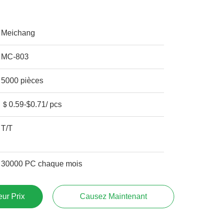
m
Meichang
MC-803
5000 pièces
＄0.59-$0.71/ pcs
T/T
30000 PC chaque mois
ur Prix
Causez Maintenant