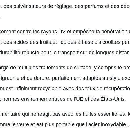
fiants, des pulvérisateurs de réglage, des parfums et des d
.
cement contre les rayons UV et empêche la pénétration de
, des acides des fruits,et liquides à base d'alcoolLes p
urabilité robuste pour le transport sur de longues dista
ge de multiples traitements de surface, y compris le bro
rigraphie et de dorure, parfaitement adaptés au style ex
m est infiniment recyclable avec des taux de récupérati
normes environnementales de l'UE et des États-Unis.
imentaire qui ne réagit pas avec les huiles essentielles, l
mme le verre et est plus portable que l'acier inoxydable., c