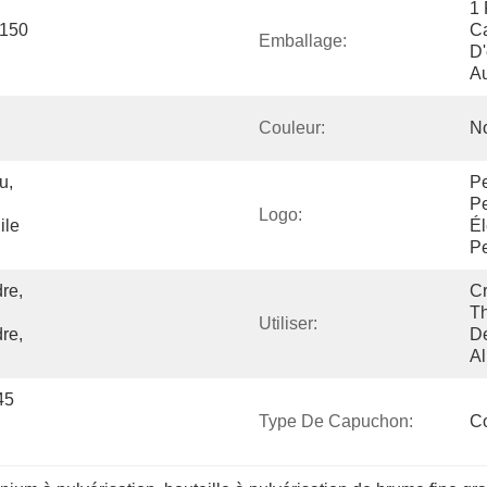
1 
150 
Ca
Emballage:
D'
Au
Couleur:
No
, 
Pe
Pe
Logo:
le 
Él
Pe
e, 
Cr
Th
Utiliser:
e, 
De
Al
5 
Type De Capuchon:
Co