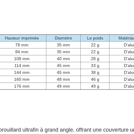
Hauteur imprimée
Diamètre
Le poids
Matéria
78 mm
35 mm
22 g
D'al
84 mm
35 mm
22 g
D'al
108 mm
40 mm
28 g
D'al
114 mm
45 mm
33 g
D'al
144 mm
45 mm
38 g
D'al
160 mm
48 mm
46 g
D'al
176 mm
49 mm
49 g
D'al
rouillard ultrafin à grand angle, offrant une couverture u