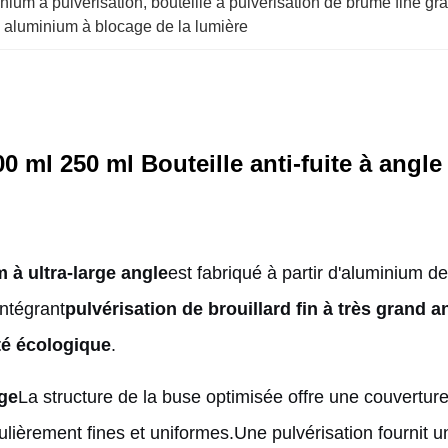
inium à pulvérisation
, 
bouteille à pulvérisation de brume fine gr
en aluminium à blocage de la lumière
0 ml 250 ml Bouteille anti-fuite à angle
m à ultra-large angle
est fabriqué à partir d'aluminium de
intégrant
pulvérisation de brouillard fin à très grand a
ité écologique
.
rge
La structure de la buse optimisée offre une couverture
iculièrement fines et uniformes.Une pulvérisation fournit