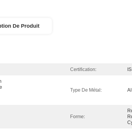
ption De Produit
Certification:
I
 
 
Type De Métal:
A
Ro
Forme:
Ro
Cy