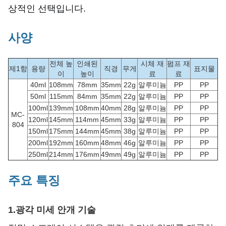
상적인 선택입니다.
사양
전체 높
인쇄된
시체 재
펌프 재
제1항
용량
직경
무게
표지물
이
높이
료
료
40ml
108mm
78mm
35mm
22g
알루미늄
PP
PP
50ml
115mm
84mm
35mm
22g
알루미늄
PP
PP
100ml
139mm
108mm
40mm
28g
알루미늄
PP
PP
MC-
120ml
145mm
114mm
45mm
33g
알루미늄
PP
PP
804
150ml
175mm
144mm
45mm
38g
알루미늄
PP
PP
200ml
192mm
160mm
48mm
46g
알루미늄
PP
PP
250ml
214mm
176mm
49mm
49g
알루미늄
PP
PP
주요 특징
1.
광각 미세 안개 기술