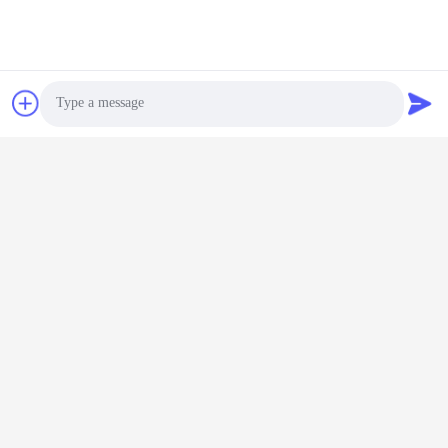
Photo
Video Call
Audio Call