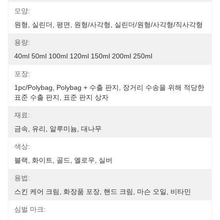
모양:
원형, 실린더, 평면, 원형/사각형, 실린더/원형/사각형/직사각형
용량:
40ml 50ml 100ml 120ml 150ml 200ml 250ml
포장:
1pc/polybag, Polybag + 수출 판지, 장거리 수송을 위해 적당한 
표준 수출 판지, 표준 판지 상자
재료:
금속, 유리, 알루미늄, 대나무
색상:
블랙, 화이트, 골드, 옐로우, 실버
용법:
스킨 케어 크림, 화장품 포장, 핸드 크림, 마슨 오일, 비타민
심벌 마크: