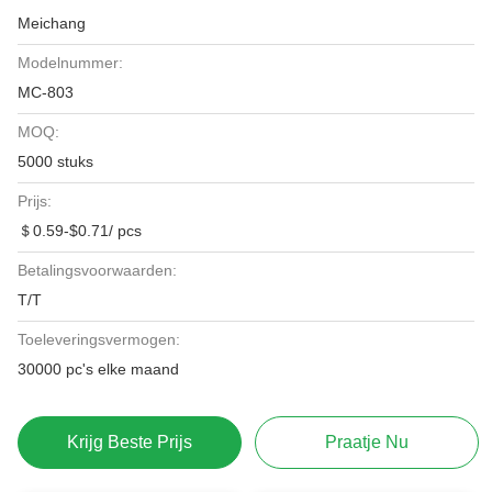
Meichang
Modelnummer:
MC-803
MOQ:
5000 stuks
Prijs:
＄0.59-$0.71/ pcs
Betalingsvoorwaarden:
T/T
Toeleveringsvermogen:
30000 pc's elke maand
Krijg Beste Prijs
Praatje Nu