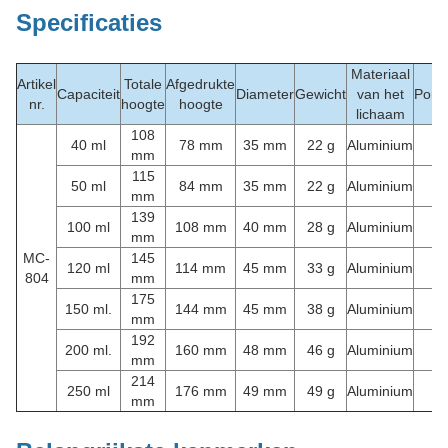
Specificaties
Materiaal
Artikel
Totale
Afgedrukte
Capaciteit
Diameter
Gewicht
van het
Pomp
nr.
hoogte
hoogte
lichaam
108
40 ml
78 mm
35 mm
22 g
Aluminium
mm
115
50 ml
84 mm
35 mm
22 g
Aluminium
mm
139
100 ml
108 mm
40 mm
28 g
Aluminium
mm
MC-
145
120 ml
114 mm
45 mm
33 g
Aluminium
804
mm
175
150 ml.
144 mm
45 mm
38 g
Aluminium
mm
192
200 ml.
160 mm
48 mm
46 g
Aluminium
mm
214
250 ml
176 mm
49 mm
49 g
Aluminium
mm