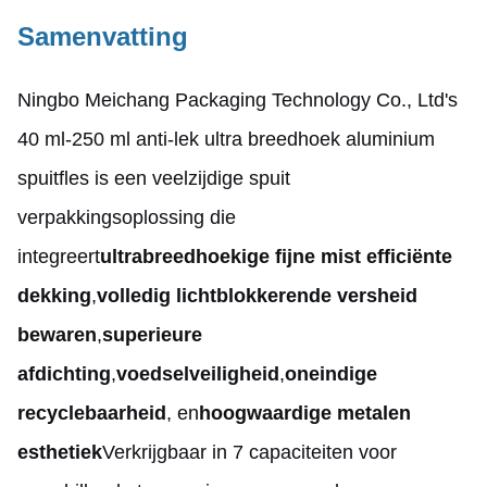
Samenvatting
Ningbo Meichang Packaging Technology Co., Ltd's
40 ml-250 ml anti-lek ultra breedhoek aluminium
spuitfles is een veelzijdige spuit
verpakkingsoplossing die
integreert
ultrabreedhoekige fijne mist efficiënte
dekking
,
volledig lichtblokkerende versheid
bewaren
,
superieure
afdichting
,
voedselveiligheid
,
oneindige
recyclebaarheid
, en
hoogwaardige metalen
esthetiek
Verkrijgbaar in 7 capaciteiten voor