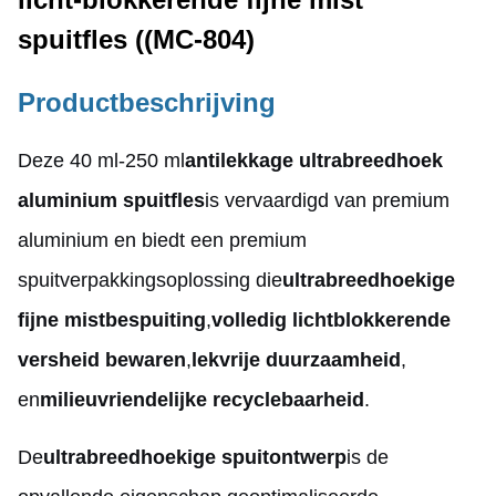
spuitfles ((MC-804)
Productbeschrijving
Deze 40 ml-250 ml
antilekkage ultrabreedhoek
aluminium spuitfles
is vervaardigd van premium
aluminium en biedt een premium
spuitverpakkingsoplossing die
ultrabreedhoekige
fijne mistbespuiting
,
volledig lichtblokkerende
versheid bewaren
,
lekvrije duurzaamheid
,
en
milieuvriendelijke recyclebaarheid
.
De
ultrabreedhoekige spuitontwerp
is de