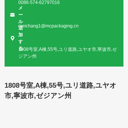
0086-574-62797016
メ

ー
ル
meichang1@mcpackaging.cn
追
加

す
る
1808号室,A棟,55号,ユリ道路,ユヤオ市,寧波市,ゼ
ジアン州
1808号室,A棟,55号,ユリ道路,ユヤオ
市,寧波市,ゼジアン州