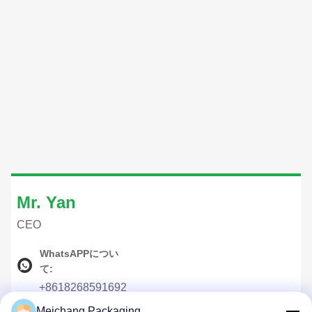
Mr. Yan
CEO
WhatsAPPについ
て:
+8618268591692
Meichang Packaging