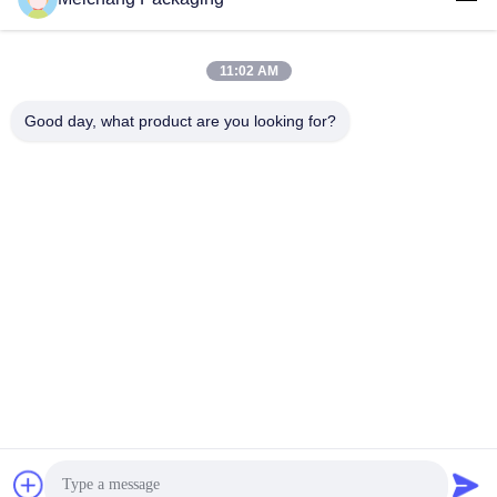
ウェチャット:
+86 18268591692
11:02 AM
メール :
meichang1@mcpackaging.cn
Good day, what product are you looking for?
電話:
+86 18268591692
Mr. Will
Sales Director
WhatsAPPについ
て:
+8618268591692