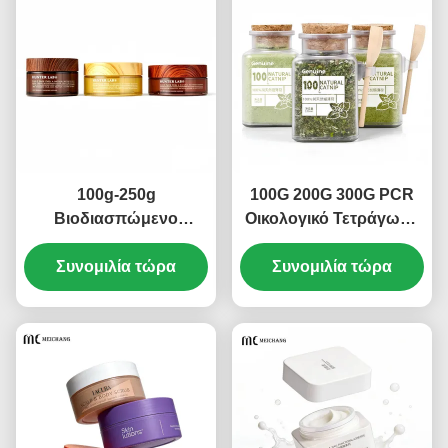
100g-250g
100G 200G 300G PCR
Βιοδιασπώμενο
Οικολογικό Τετράγωνο
Καπάκι από Μπαμπού
Αεροστεγές Βάζο
με Υφή Φαρδύ Στόμιο
Συνομιλία τώρα
Αποθήκευσης Γάτας
Συνομιλία τώρα
Βάζο Κρέμας
Φρέσκο-Κλείδωμα Αντι-
Οικολογικό
Απώλεια Τροφών
Ανακυκλώσιμο Δοχείο
Κατοικιδίων με Κουτάλι
PETG για Βιολογική
Μέτρησης (MC-P-550-1)
Φυτική Κρέμα
Περιποίησης (MC-P-
553)