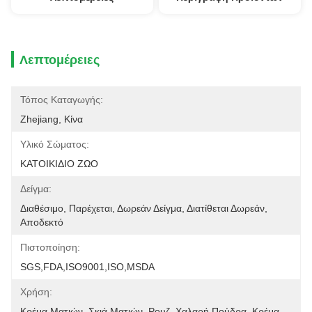
Λεπτομέρειες
Τόπος Καταγωγής:
Zhejiang, Κίνα
Υλικό Σώματος:
ΚΑΤΟΙΚΙΔΙΟ ΖΩΟ
Δείγμα:
Διαθέσιμο, Παρέχεται, Δωρεάν Δείγμα, Διατίθεται Δωρεάν, 
Αποδεκτό
Πιστοποίηση:
SGS,FDA,ISO9001,ISO,MSDA
Χρήση:
Κρέμα Ματιών, Σκιά Ματιών, Ρουζ, Χαλαρή Πούδρα, Κρέμα 