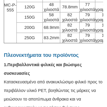
48
77
8
MC-P-
120G
78.8mm
χιλιοστά
χιλιοστά
γραμμ
555
58
82
79
12
150G
χιλιοστά
χιλιοστά
χιλιοστά
γραμμ
82
79
14
200G
68.9mm
χιλιοστά
χιλιοστά
γραμμ
82
79
16
250G
83.2mm
χιλιοστά
χιλιοστά
γραμμ
Πλεονεκτήματα του προϊόντος
1.
Περιβαλλοντικά φιλικές και βιώσιμες
συσκευασίες
Κατασκευασμένο από ανακυκλώσιμο φιλικό προς το
περιβάλλον υλικό PET, βοηθώντας τις μάρκες να
μειώσουν το αποτύπωμα άνθρακα και να