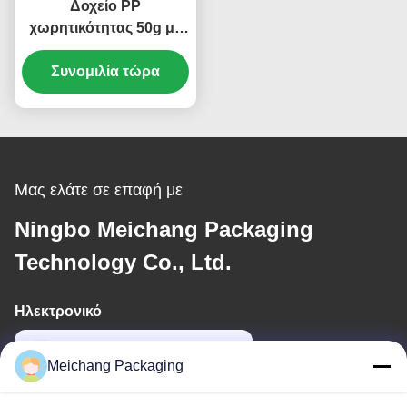
Δοχείο PP
χωρητικότητας 50g με
μηχανισμό
περιστροφής για
Συνομιλία τώρα
διανομή, για αεροστεγή
φρεσκάδα στη
συσκευασία κρέμας
καλλυντικών
Μας ελάτε σε επαφή με
Ningbo Meichang Packaging
Technology Co., Ltd.
Ηλεκτρονικό
meichang1@mcpackaging.cn
Meichang Packaging