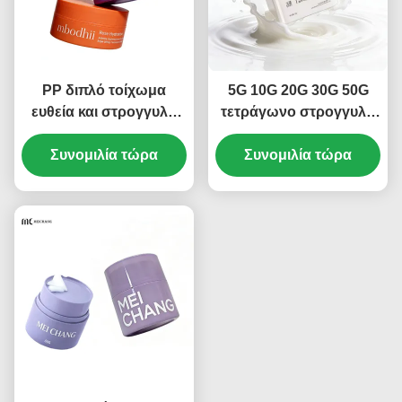
PP διπλό τοίχωμα
5G 10G 20G 30G 50G
ευθεία και στρογγυλή
τετράγωνο στρογγυλό
βάζα κρέμας ακμής ️
βάζο κρέμας PP για
αεροστεγή φρεσκάδα,
Συνομιλία τώρα
καλλυντικά τροφίμων
Συνομιλία τώρα
προσαρμόσιμη &
(MC-P-547)
φιλική προς το
περιβάλλον
συσκευασία ((MC-P-544)