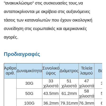
"ανακυκλώσιμο" στις συσκευασίες τους,να
ανταποκρίνονται με ακρίβεια στις αυξανόμενες
τάσεις των καταναλωτών που έχουν οικολογική
συνείδηση στις ευρωπαϊκές και αμερικανικές
αγορές.
Προδιαγραφές
Άρθρο
Συνολικό
Τελεία
Δυναμικότητα
Διάμετρος
Βάρ
αριθ.
ύψος
λαιμού
33
51
47
30G
31
χιλιοστά
χιλιοστά
χιλιοστά
58
50G
43.5mm
61.2mm
53
χιλιοστά
100G
36.2mm
79.31mm
76.3mm
63