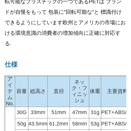
転可能なプラスチックの一つであるPETは ブラン
ドが自慢をもって 包装に"回転可能な"と 標識付け
できるようにしています欧州とアメリカの市場にお
ける環境意識の消費者の増加傾向に正確に対応す
る.
仕様
ア
ネッ
イ
ク・フ
テ
容量
総高さ
直径
体重
主要資料
ィニッ
ム
シュ
No.
30G
33mm
51mm
47mm
31g
PET+ABS/P
50g
43.5mm
61.2mm
58mm
53g
PET+ABS/P