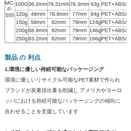
MC-
100G
36.2mm
79.31mm
76.3mm
63g
PET+ABS/P
P-
120g
48mm
78.8mm
77mm
84g
PET+ABS/P
555
150g
58mm
82mm
79mm
124g
PET+ABS/P
200g
68.9mm
82mm
79mm
146g
PET+ABS/P
250g
83.2mm
82mm
79mm
166g
PET+ABS/P
製品 の 利点
1.
環境に優しい持続可能なパッケージング
環境に優しいリサイクル可能なPET素材で作られ
ブランドが炭素排出量を削減し アメリカやヨーロ
ッパにおける持続可能なパッケージングの傾向に
合わせることを支援しています