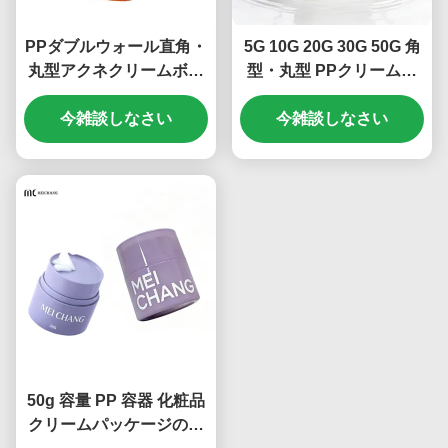
PPダブルウォール直角・
5G 10G 20G 30G 50G 角
丸型アクネクリームボト
型・丸型 PPクリームジ
ル 防空新鮮性,カスタマイ
ャー 食品グレード化粧品
ズ可能&環境に優しいパ
今雑談しなさい
包装 (MC-P-547)
今雑談しなさい
ッケージング (MC-P-544)
50g 容量 PP 容器 化粧品
クリームパッケージの気