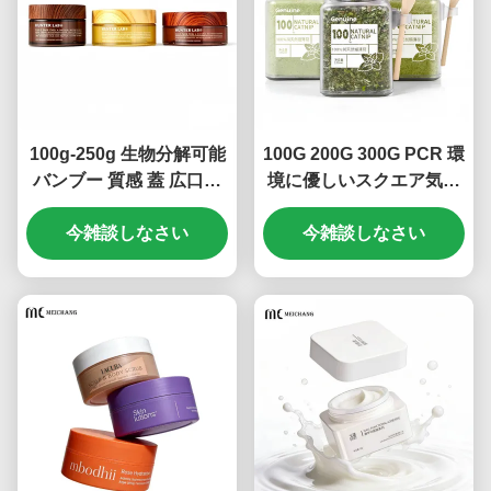
100g-250g 生物分解可能
100G 200G 300G PCR 環
バンブー 質感 蓋 広口ク
境に優しいスクエア気密
リーム グラス 環境に優し
キャットグラス保存容器
い PETG 有機ハーブケア
今雑談しなさい
フレッシュロック 紛失防
今雑談しなさい
クリームのリサイクル容
止 ペットフード 計量スプ
器 ((MC-P-553)
ーン付き (MC-P-550-1)