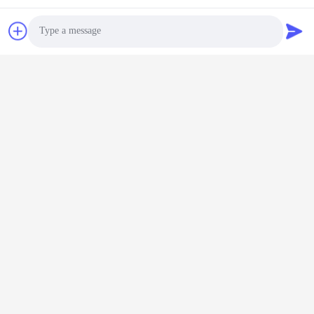
Photo
Video Call
Audio Call