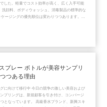
でした。軽量でコスト効率が高く、広く入手可能
プ、洗顔料、ボディウォッシュ、消毒製品の標準的な
ッケージングの優先順位は変わりつつあります。美
、および家庭用ブランドが持続可能性、詰め替え
ョン、および長期的な製品互換性をより重視する
ルへの関心が高まり続けています。 業界全体で一
のガラス スプレー ボトルが美容サンプリ
つつある理由
グに向けて移行中 今日の競争の激しい美容および
ンプリングは、新規顧客を引き付け、コンバージ
 つとなっています。 高級香水ブランド、新興スキ