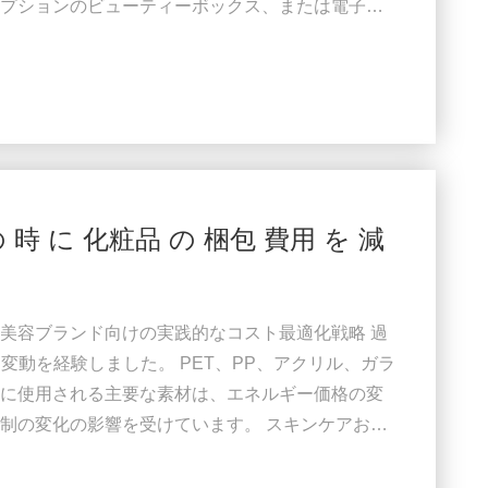
プションのビューティーボックス、または電子商
提供することで、消費者はフルサイズの購入を決
す。 しかし、顧客獲得コストが上昇し続ける中、
量の製品を含めるべきかを再考しています。 従来
..
 時 に 化粧品 の 梱包 費用 を 減
美容ブランド向けの実践的なコスト最適化戦略 過
な変動を経験しました。 PET、PP、アクリル、ガラ
に使用される主要な素材は、エネルギー価格の変
制の変化の影響を受けています。 スキンケアおよ
​通常、製品の総製造コストの 10% ～ 20% を
、化粧品の包装コストの最適化は、製品の品質と