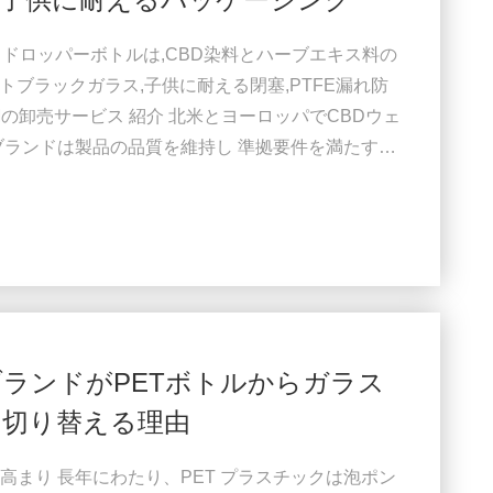
ガラスドロッパーボトルは,CBD染料とハーブエキス料の
トブラックガラス,子供に耐える閉塞,PTFE漏れ防
Mの卸売サービス 紹介 北米とヨーロッパでCBDウェ
ブランドは製品の品質を維持し 準拠要件を満たす競
通常,MCTオイルやアルコールと混合し,舌下投与され
ポートのための最も人気のあるウェルネス製品形式
です すべてのパッケージングオプションの中...
ブランドがPETボトルからガラス
切り替える理由
まり 長年にわたり、PET プラスチックは泡ポン