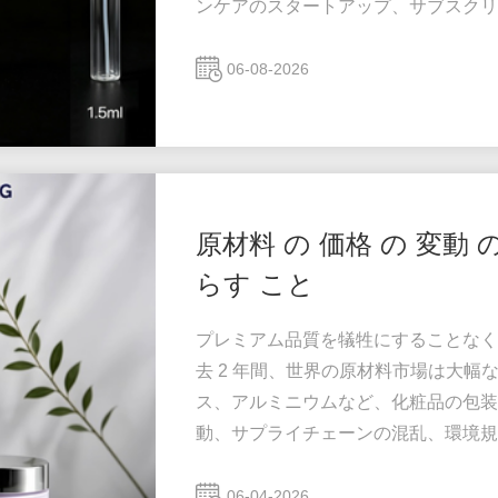
ンケアのスタートアップ、サブスクリ
取引の販売者であっても、サンプルを
める前に製品を体験することができま
06-08-2026
ブランドは各サンプルにどのくらいの
のガラス製スプレー サンプル ボトルは.
原材料 の 価格 の 変動 の
らす こと
プレミアム品質を犠牲にすることなく
去 2 年間、世界の原材料市場は大幅
ス、アルミニウムなど、化粧品の包装
動、サプライチェーンの混乱、環境規
び美容ブランドの場合、パッケージングは​
占めます。原材料価格の変動が続く中
06-04-2026