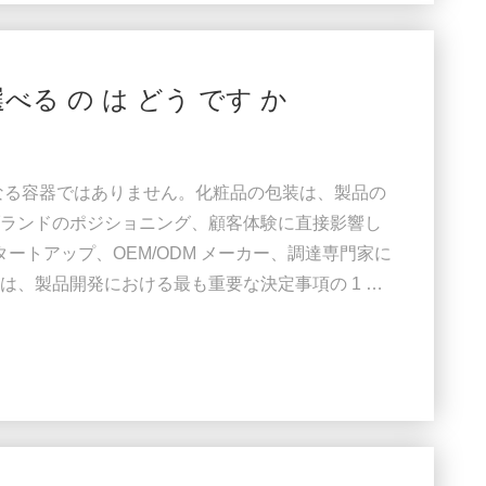
選べる の は どう です か
なる容器ではありません。化粧品の包装は、製品の
ランドのポジショニング、顧客体験に直接影響し
タートアップ、OEM/ODM メーカー、調達専門家に
は、製品開発における最も重要な決定事項の 1 つ
薬品性、透明性、耐久性、持続可能性、コスト効
間違った材料を選択すると、配合の不安定性、漏
が発生する可能性があります。 このガイドでは、
..