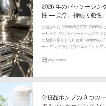
2026 年のパッケージン
性 — 美学、持続可能性
公開された:2026年5月27日 202
ーリーテリングや ソーシャルメディ
な役割を果たしています Shopifyのブ
ートアップ そして独立系スキンケアレ
な材料そして柔軟な低リスクのカスタ
を持つにつれて 包装は直接影響してい
05-27-2026
ビジュアルパフォーマンス ■ Unboxing 
化粧品ポンプの 3 つ
するパッケージング ソ