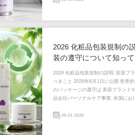
ブランドの地位を維持しながら健全な
す。 ただし、課題は明らか...
2026 化粧品包装規制
装の遵守について知っ
2026 化粧品包装規制の説明: 容
べきこと 2026年6月1日に公開 世
のパッケージの遵守は 美容ブランド
品会社パーソナルケア事業. 米国におけ
て中国のプラスチック削減の取り組み
れ 世界中に配布されています コスメ
06-01-2026
ドロッパーボトル,ローションボトル
で...