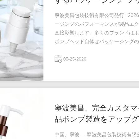
寧波美昌包装技術有限公司発行 | 20
ージングのパフォーマンスが製品エク
直接影響します。多くのブランドはボ
ポンプヘッド自体はパッケージングの
アおよびパーソナルケア ブランド向け
て、ポンプ関連の顧客からの苦情の最
05-25-2026
均一な投与量であることがわかりまし
ら、ローションや敏感なアク...
寧波美昌、完全カスタマ
品ポンプ製造をアップグ
中国、寧波 — 寧波美昌包装技術有