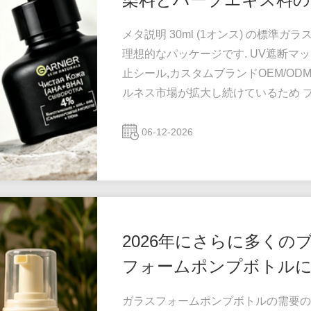
メタ説明 30ml (1オンス) の標準
理想的なパッケージです. UV遮断マッ
止シール,カスタムブランドOEM/OD
ルネス市場が拡大し続けているため 
争の激しい小売環境で. CBD染料は
る液体ヘンプ抽出物で,リラックスサ
06-12-2026
の1つになりました睡眠習慣日々の回復
2026年にさらに多くの
フォームポンプボトルに
ガラスフォームポンプボトルの需要の高