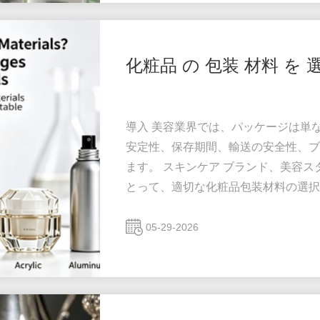
化粧品 の 包装 材料 を 
導入 美容業界では、パッケージは単
安定性、保存期間、輸送の安全性、ブ
ます。 スキンケア ブランド、美容ス
とって、適切な化粧品包装材料の選択
です。 ボトルの材質が異なれば、耐
率、美的価値のレベルも異なります。
05-29-2026
れ、酸化、または不必要な物流コスト
最も一般的に使用される化粧品の包装材.