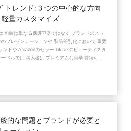
グ トレンド: 3 つの中心的な方向
、軽量カスタマイズ
6年には 包装は単なる保護容器ではなく ブランドのスト
アのプレゼンテーションや 製品差別化において 重要
ランドや Amazonのセラー TikTokのビューティスタ
ーベルでは 購入者は プレミアムな美学 持続可能
マイズ. 美容とパーソナルケアの市場が より競争力
ます ■ 消費者の第一印象 ■ ソーシャル・メディア
...
の一般的な問題とブランドが必要と
リューション