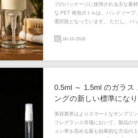
プのパッケージに使用される主な素材
な PET 発泡ボトルは、ハンドソー
選択肢となっています。 ただし、パ
容、パーソナルケア、ホスピタリティ
可能性、プレミアムなプレゼンテーシ
06-10-2026
につれて、ガラスフォームポンプボト
貫した課題が 1 つあります。PET ...
0.5ml ～ 1.5ml 
ングの新しい標準になり
美容業界はよりスマートなサンプリン
フレグランス市場において、製品のサ
ョン率を高める最も効果的な方法の 1