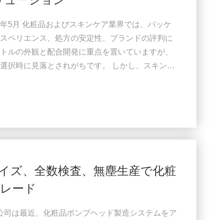
26年5月 化粧品およびスキンケア業界では、パッケ
スペリエンス、処方の安定性、ブランドの評判に
トルの外観と配合開発に重点を置いていますが、
選択時に見落とされがちです。 しかし、スキンケ
の OEM 化粧品パッケージの長年の開発に基づい
も一般的な 3 つの原因は、漏れ、汚染、および不
た。 クレンジング オイルやフェイシャル セラムか
イズ、全数検査、無塵生産で化粧
レード
限公司は最近、化粧品ポンプヘッド製造システムをア