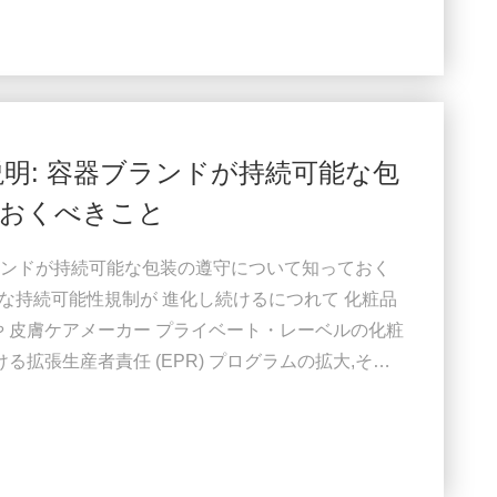
利益率を維持するための重要な戦略となっていま
の説明: 容器ブランドが持続可能な包
ておくべきこと
器ブランドが持続可能な包装の遵守について知っておく
界的な持続可能性規制が 進化し続けるにつれて 化粧品
や 皮膚ケアメーカー プライベート・レーベルの化粧
る拡張生産者責任 (EPR) プログラムの拡大,そし
は 化粧品の包装のデザインを 変えています製造さ
ティックボトル,空気のないボトル,クリームボトル,
,そしてコスメティックポンプを使用するブランド