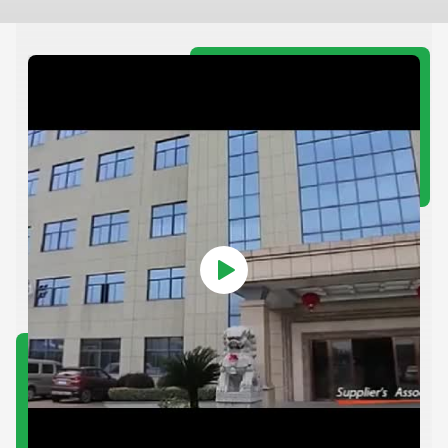
と
ていました.ブランドは"優しい"という 製品哲学を視覚的に伝え
る
ることを目指しました肌のケア用品棚の 白くて透明な容器の海
ス
の中で 突出する柔らかいピンク色の瓶消費者の心の中で"落ち
明
着き"の視覚的なシンボルになる課題は,インジェクション鋳造
モ
で"ピンクのビジョン"を完璧に再現する方法,そして,曲げた表面
維
で繊細なグラデントシードスクリーン印刷を実現する方法でし
き
た.ブランドロゴと製品名が...