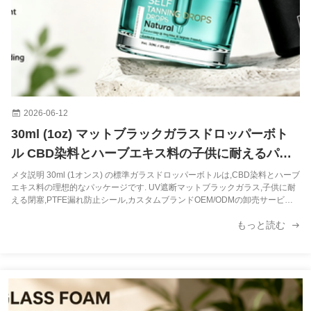
アクリル化粧品包装セット ボトル 10g 15g 30g 50g 30ml 50ml 100ml (MC-305)
30ml 50ml 100ml 30g PP 化粧品包装セット 組み合わせ OEMロゴ (MC-306)
PETコンストラクションケアボトルセット 40ml 120ml 50g カスタムブランド (MC-307)
アクリル スキンケアボトル パッケージセット 15g 30g 50g 30ml 50ml 100ml 120ml (MC-308)
2026-06-12
30ml (1oz) マットブラックガラスドロッパーボト
7g 10g PP クリームボトル 包装 漏れ防止構造 空気のない クリームボトル (MC-P-503)
ル CBD染料とハーブエキス料の子供に耐えるパッ
化粧品包装 30g 50g PPジャー 軽量プラスチッククリームジャー カスタムブランド (MC-P-504)
ケージング
メタ説明 30ml (1オンス) の標準ガラスドロッパーボトルは,CBD染料とハーブ
エキス料の理想的なパッケージです. UV遮断マットブラックガラス,子供に耐
30g 50g PP 化粧品 包装 クリーム 容器 スキンケア プラスチック ローション 容器 (MC-P-508)
える閉塞,PTFE漏れ防止シール,カスタムブランドOEM/ODMの卸売サービス
紹介 北米とヨーロッパでCBDウェルネス市場が拡大し続けているため ブラン
もっと読む
ドは製品の品質を維持し 準拠要件を満たす競争の激しい小売環境で. CBD染
5ml 8ml 12ml 15ml 空気のない眼クリーム 透明な蓋付きのポンプボトル (MC-221)
料は通常,MCTオイルやアルコールと混合し,舌下投与される液体ヘンプ抽出物
で,リラックスサポートのための最も人気のあるウェルネス製品形式の1つに
なりました睡眠習慣日々の回復です すべてのパッケージングオプションの
中...