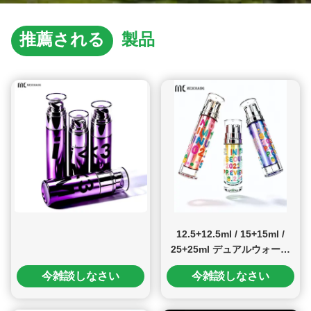
推薦される
製品
12.5+12.5ml / 15+15ml /
25+25ml デュアルウォール
デュアルチャンバー ダブル
今雑談しなさい
今雑談しなさい
ポンプ セラムボトル 0.25ml
固定用量 昼夜用スキンケア
パッケージ (レチノール & ビ