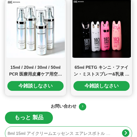
タミン C)（MC-1605）
15ml / 20ml / 30ml / 50ml
65ml PETG キンニ・ファイ
PCR 医療用皮膚ケア用空気
ン・ミストスプレー&乳液 ボ
のないボトル& 高活性血清包
トル ベビー・スキンケア
今雑談しなさい
今雑談しなさい
装 (MC-285)
((MC-PETG-402-2)
30g 50g PP 化粧品 包装 クリーム 容器 スキンケア プラスチック ローション 容器 (MC-P-508)
お問い合わせ
5ml 8ml 12ml 15ml 空気のない眼クリーム 透明な蓋付きのポンプボトル (MC-221)
もっと 製品
8ml 15ml アイクリームエッセンス エアレスボトル 防カビ (MC-222)
OEM カラー空気のないポンプボトル 30ml 50ml 100ml PP 空の化粧品ボトル (MC-226)