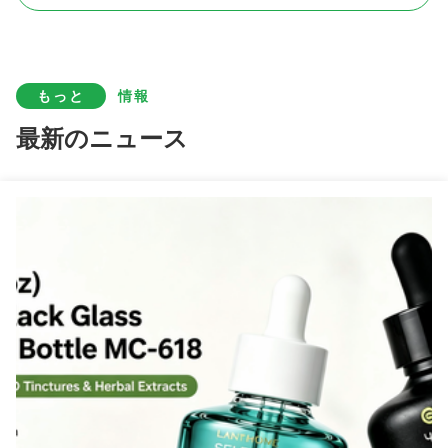
透明 10ml 5ml ミニ 化粧品 空気のない再充填ポンプ ボトル OEM ブランド (MC-229)
空気のないローションポンプボトル 15ml 30ml 50ml 80ml 100ml 120ml スクリーンプリント (MC-230)
もっと
情報
30ml 50ml ローション 空気のないポンプ ボトル 子供 防護 リバーシブル カップ (MC-242)
最新のニュース
15ml-50ml PP化粧品ローションボトル エアレス空ポンプボトル マルチサイズ (MC-243)
AS PP 空気のないポンプローションボトル 10ml 15ml 20ml 30ml OEM ロゴ (MC-240)
OEM AS アクリル スキンケア ボトル セット 30ml 50ml 100ml 化粧品ボトルセット (MC-301)
PP PET素材 皮膚ケアボトルセット 組み合わせ 15ml 30ml 50ml 100ml (MC-302)
ガラスまたはPPスキンケア包装ボトル 30ml 90ml 100ml 120ml 130ml (MC-303)
オーダーメイド アルミスクリューキャップボトル 多容量 化粧品食品用 (MC-801)
MS マテリアル スキンケア パッキング セット スパイラルロック 30ml 50ml 100ml 30g 50g (MC-304)