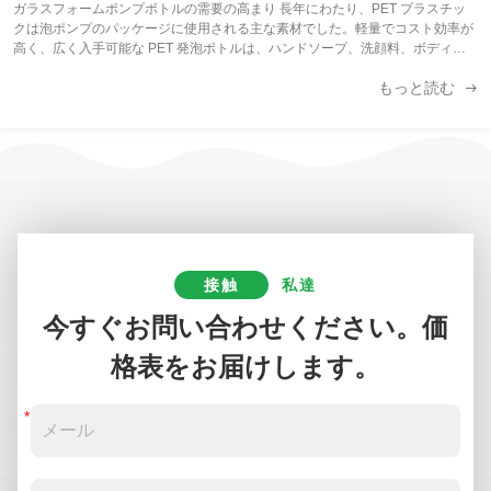
ガラスフォームポンプボトルの需要の高まり 長年にわたり、PET プラスチッ
クは泡ポンプのパッケージに使用される主な素材でした。軽量でコスト効率が
高く、広く入手可能な PET 発泡ボトルは、ハンドソープ、洗顔料、ボディウ
ォッシュ、消毒製品の標準的な選択肢となっています。 ただし、パッケージン
もっと読む
グの優先順位は変わりつつあります。美容、パーソナルケア、ホスピタリテ
ィ、および家庭用ブランドが持続可能性、詰め替え可能性、プレミアムなプレ
ゼンテーション、および長期的な製品互換性をより重視するにつれて、ガラス
フォームポンプボトルへの関心が高まり続けています。 業界全体で一貫した課
題が 1 つあります。PET ...
接触
私達
今すぐお問い合わせください。価
格表をお届けします。