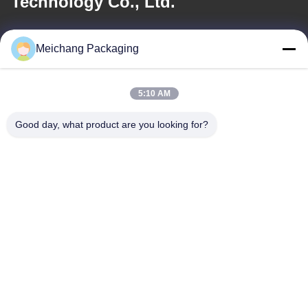
Technology Co., Ltd.
メール
Meichang Packaging
meichang1@mcpackaging.cn
5:10 AM
住所
Good day, what product are you looking for?
住所
1808号室,A棟,55号,ユリ道路,ユヤオ市,寧波市,ゼジアン州
Tel
0086-574-62797016
プライバシーポリシー規約
|
地図