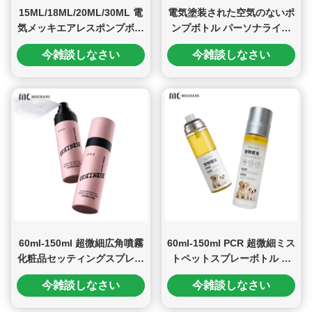
15ML/18ML/20ML/30ML 電
電気塗装された空気のないポ
気メッキエアレスポンプボト
ンプボトル パーソナライズ
ル ハイテクスキンケアパッ
可能な皮膚ケアパッケージの
今雑談しなさい
今雑談しなさい
ケージ用 (MC-260)
ための真空保存技術
60ml-150ml 超微細広角噴霧
60ml-150ml PCR 超微細ミス
化粧品セッティングスプレー
トペットスプレーボトル 環
ボトル（漏れ防止設計）
境に優しい 漏れ防止 FDA準
今雑談しなさい
今雑談しなさい
拠 プラスチックポンプボト
ル