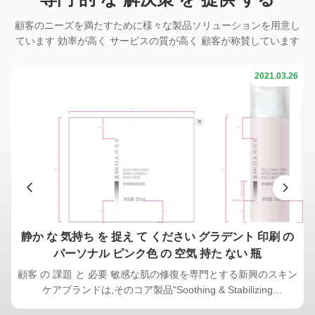
顧客のニーズを満たすために様々な製品ソリューションを用意し
ています 効率が高く サービスの質が高く 顧客が称賛しています
02
2021.03.26
ロ
静か な 気持ち を 捉え て ください グラデント 印刷 の
パーソナル ピンク色 の 空気 持た ない 瓶
レ
顧客 の 課題 と 必要 敏感な肌の修復を専門とする新興のスキン
メ
ケアブランドは,そのコア製品"Soothing & Stabilizing
兼
Moisturizing Emulsion"のパッケージングソリューションを探し