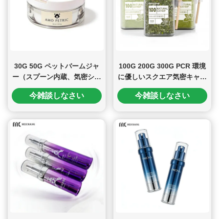
30G 50G ペットバームジャ
100G 200G 300G PCR 環境
ー（スプーン内蔵、気密シー
に優しいスクエア気密キャッ
ル付き）で衛生的なペットの
トグラス保存容器 フレッシ
今雑談しなさい
今雑談しなさい
肉球・鼻ケア
ュロック 紛失防止 ペットフ
ード 計量スプーン付き (MC-
P-550-1)