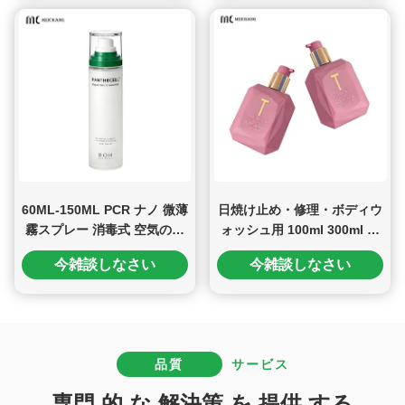
60ML-150ML PCR ナノ 微薄
日焼け止め・修理・ボディウ
霧スプレー 消毒式 空気のな
ォッシュ用 100ml 300ml カ
いボトル 防日用品と日焼け
スタムポンプボトルパッケー
今雑談しなさい
今雑談しなさい
後修理用の医療用品のパッケ
ジ（医療グレード/漏れ防止/
ージ (MC-434-1)
カスタマイズ可能）（MC-
433）
品質
サービス
専門 的 な 解決策 を 提供 する