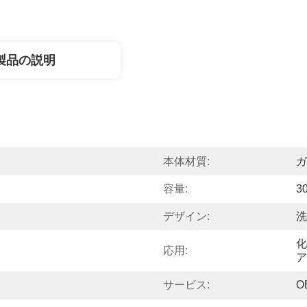
製品の説明
本体材質:
ガ
容量:
3
デザイン:
洗
化
応用:
ア
サービス:
O