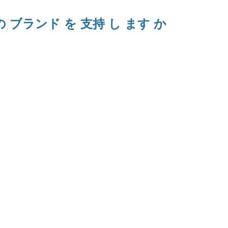
の ブランド を 支持 し ます か