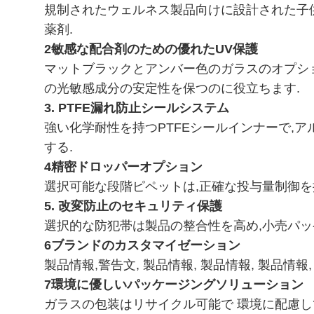
規制されたウェルネス製品向けに設計された子供に
薬剤.
2敏感な配合剤のための優れたUV保護
マットブラックとアンバー色のガラスのオプショ
の光敏感成分の安定性を保つのに役立ちます.
3. PTFE漏れ防止シールシステム
強い化学耐性を持つPTFEシールインナーで,
する.
4精密ドロッパーオプション
選択可能な段階ピペットは,正確な投与量制御を
5. 改変防止のセキュリティ保護
選択的な防犯帯は製品の整合性を高め,小売パッ
6ブランドのカスタマイゼーション
製品情報,警告文, 製品情報, 製品情報, 製品情報
7環境に優しいパッケージングソリューション
ガラスの包装はリサイクル可能で 環境に配慮し