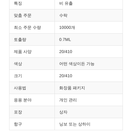
특징
비 유출
맞춤 주문
수락
최소 주문 수량
10000개
토출량
0.7ML
제품 사양
20/410
색상
어떤 색상이든 가능
크기
20/410
사용법
화장품 패키지
응용 분야
개인 관리
포장
상자
항구
닝보 또는 상하이