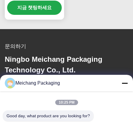
펜서 펌프 OEM (MC-135)
지금 챗팅하세요
문의하기
Ningbo Meichang Packaging
Technology Co., Ltd.
Meichang Packaging
이메일
meichang1@mcpackaging.cn
10:25 PM
Good day, what product are you looking for?
우리 주소
주소