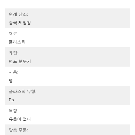
원래 장소:
중국 제장강
재료:
플라스틱
유형:
펌프 분무기
사용:
병
플라스틱 유형:
Pp
특징:
유출이 없다
맞춤 주문: