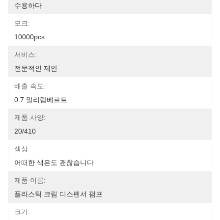
수용하다
모크:
10000pcs
서비스:
전문적인 제안
배출 속도:
0.7 밀리람베르트
제품 사양:
20/410
색상:
어떠한 색은도 괜찮습니다
제품 이름:
플라스틱 크림 디스펜서 펌프
크기: