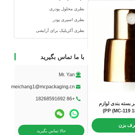
بطری محلول پودری
بطری اسپری پودر
بطری آکریلیک برای آرایشی
با ما تماس بگیرید
Mr. Yan
meichang1@mcpackaging.cn
+86 18268591692
 بسته بندی لوازم
حرف بزن
حالا تماس بگیرید