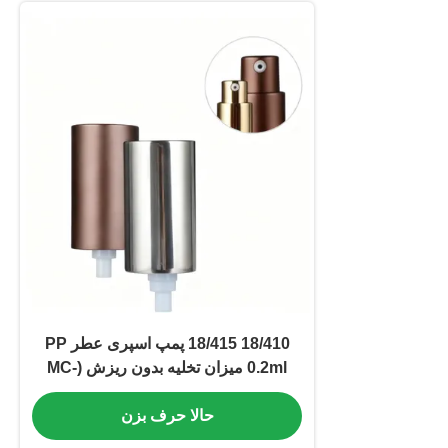
18/410 18/415 پمپ اسپری عطر PP
0.2ml میزان تخلیه بدون ریزش (MC-
126)
حالا حرف بزن