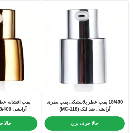
18/400 پمپ عطر پلاستیکی پمپ بطری
پمپ افشانه عطر
آرایشی ضد لیک (MC-118)
آرایشی 18/400 PP (MC-119)
حالا حرف بزن
حالا 