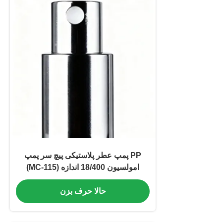
PP پمپ عطر پلاستیکی پیچ سر پمپ
امولسیون 18/400 اندازه (MC-115)
حالا حرف بزن