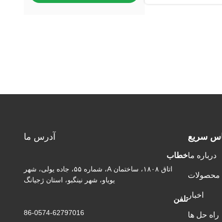
اس سریع
آدرس ما
درباره ما
خطاب
اتاق ۱۸۰۸، ساختمان A، شماره ۵۵، جاده یولی، شهر
محصولات
یویاو، شهر نینگبو، استان ژجیانگ
اخبار
تلفن
86-0574-62797016
راه حل ها