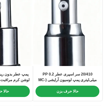
20/410 سر اسپری عطر PP 0.2
میلی‌لیتری پمپ لوسیون آرایشی (MC-
(MC-114)
134)
حالا حرف بزن
حالا 