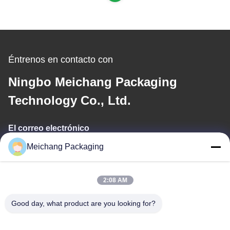
Éntrenos en contacto con
Ningbo Meichang Packaging
Technology Co., Ltd.
El correo electrónico
Meichang Packaging
meichang1@mcpackaging.cn
2:08 AM
Nuestra dirección
Good day, what product are you looking for?
DIRECCIÓN
Habitación 1808, Edificio A, No. 55, Carretera Yuli, Ciudad de