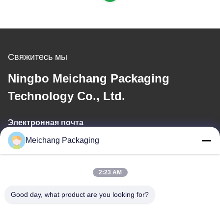
косметической
упаковки
Свяжитесь мы
Ningbo Meichang Packaging
Technology Co., Ltd.
Электронная почта
Meichang Packaging
meichang1@mcpackaging.cn
2:23 AM
Наш адрес
Good day, what product are you looking for?
Адрес
Комната 1808, здание А, No 55, Юлийская улица, город Юяо,