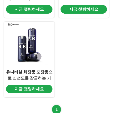
10ml+30ml) 하이엔드 세
듀얼 챔버 보틀 (듀얼 독립
지금 챗팅하세요
지금 챗팅하세요
럼 브랜드용으로 설계되었
챔버 및 맞춤형 브랜딩)
습니다.
유니버설 화장품 포장용으
로 신선도를 잠금하는 기
술로 고정도의 아크릴 공
지금 챗팅하세요
기 없는 병 15/30/50ML
1