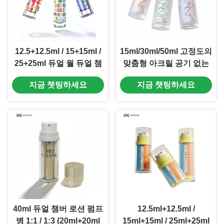
12.5+12.5ml / 15+15ml /
15ml/30ml/50ml 고정도의
25+25ml 듀얼 월 듀얼 챔
맞춤형 아크릴 공기 없는
버 듀얼 펌프 세럼 병
펌프 병 (MC-1604)
지금 챗팅하세요
지금 챗팅하세요
0.25ml 일정 복용량 낮 &
밤 피부 관리 포장 (레티놀
& 비타민 C) ((MC-1605)
40ml 듀얼 챔버 로션 펌프
12.5ml+12.5ml /
병 1:1 / 1:3 (20ml+20ml
15ml+15ml / 25ml+25ml