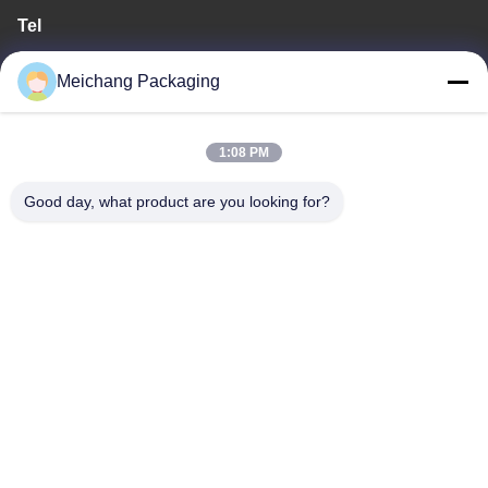
Tel
0086-574-62797016
Meichang Packaging
1:08 PM
개인 정보 정책
|
사이트맵
Good day, what product are you looking for?
중국 좋은 품질 플라스틱 펌프 병 공급업체. 저작권 © -2026 Ningbo
Meichang Packaging Technology Co., Ltd. . 판권 소유.