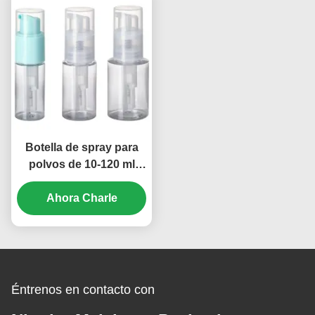
Botella de spray para
polvos de 10-120 ml
para dispensar talco en
botellas (MC-421)
Ahora Charle
Éntrenos en contacto con