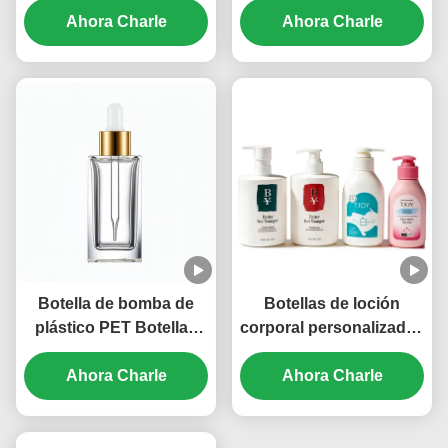
400 ml botella de bomba
Ahora Charle
ml a 150 ml con diseño
Ahora Charle
de PET personalizada
a prueba de fugas
(MC-412)
Botella de bomba de
Botellas de loción
plástico PET Botellas
corporal personalizadas
de bomba de loción
de 150 ml 250 ml 300 ml
vacías 150 ml 200 ml
Ahora Charle
500 ml de PET OEM
Ahora Charle
300 ml (MC-416)
(MC-413)