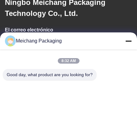
Ningbo Meichang Packaging
Technology Co., Ltd.
El correo electrónico
Meichang Packaging
meichang1@mcpackaging.cn
8:32 AM
Nuestra dirección
Good day, what product are you looking for?
DIRECCIÓN
Habitación 1808, Edificio A, No. 55, Carretera Yuli, Ciudad de
Yuyao, Ciudad de Ningbo, Provincia de Zhejiang
Teléfono
0086-574-62797016