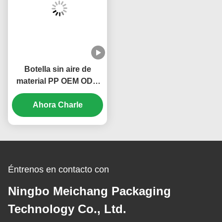
Botella sin aire de
material PP OEM ODM
para embalaje
cosmético, volumen de
Ahora Charle
20 ml y 30 ml (MC-214)
Éntrenos en contacto con
Ningbo Meichang Packaging
Technology Co., Ltd.