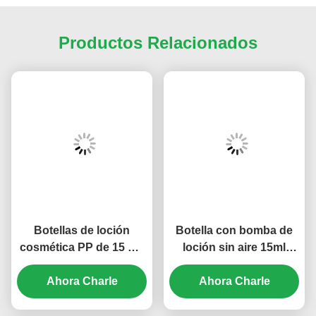
Productos Relacionados
Botellas de loción
Botella con bomba de
cosmética PP de 15 ml-
loción sin aire 15ml
50 ml con bomba sin
30ml 50ml 80ml 100ml
aire, botellas vacías de
Ahora Charle
120ml Serigrafía (MC-
Ahora Charle
varios tamaños (MC-
230)
243)