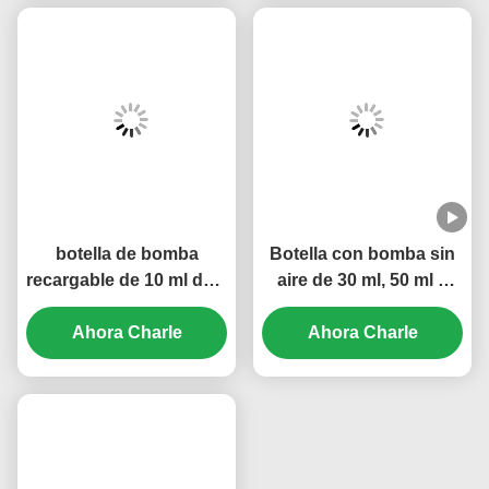
botella de bomba
Botella con bomba sin
recargable de 10 ml de 5
aire de 30 ml, 50 ml y
ml para cosméticos mini
100 ml, logotipo
transparente de marca
Ahora Charle
personalizado,
Ahora Charle
OEM (MC-229)
construcción a prueba
de fugas (MC-233)