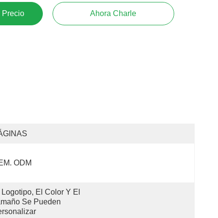
 Precio
Ahora Charle
ÁGINAS
EM. ODM
 Logotipo, El Color Y El 
amaño Se Pueden 
rsonalizar