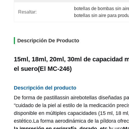
botellas de bombas sin air
Resaltar:
botellas sin aire para prod
Descripción De Producto
15ml, 18ml, 20ml, 30ml de capacidad m
el suero
(
El MC-246
)
Descripción del producto
De forma de pastillas
sin aire
botellas diseñadas pa
"cuidado de la piel al estilo de la medicación preci
disponible en múltiples capacidades (15 ml, 18 ml,
estético.La forma aerodinámica de la píldora ofrec
la impresión en serigrafía, dorado, etc.)
y uso
Ma