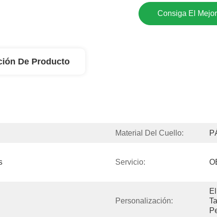
Consiga El Mejor
ción De Producto
Material Del Cuello:
P
 
Servicio:
O
El
Personalización:
T
Pe