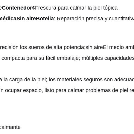
e
Contenedor
¢Frescura para calmar la piel tópica
 médica
Sin aire
Botella
: Reparación precisa y cuantitativ
ecisión los sueros de alta potencia;
sin aire
El medio ambi
 compacta para su fácil embalaje; múltiples capacidades
ta la carga de la piel; los materiales seguros son adecuad
 sin ocupar espacio, listo para calmar problemas de piel
 calmante