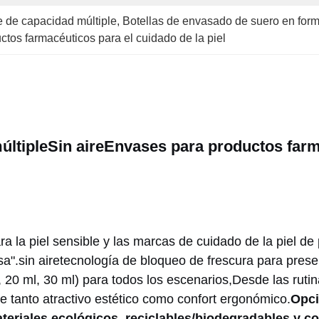
e de capacidad múltiple
, 
Botellas de envasado de suero en forma
uctos farmacéuticos para el cuidado de la piel
últiple
Sin aire
Envases para productos farma
ra la piel sensible y las marcas de cuidado de la piel d
sa".
sin aire
tecnología de bloqueo de frescura para preser
 20 ml, 30 ml) para todos los escenarios,Desde las rutina
e tanto atractivo estético como confort ergonómico.
Opci
teriales ecológicos, reciclables/biodegradables y 