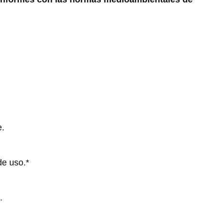
e.
de uso.*
.