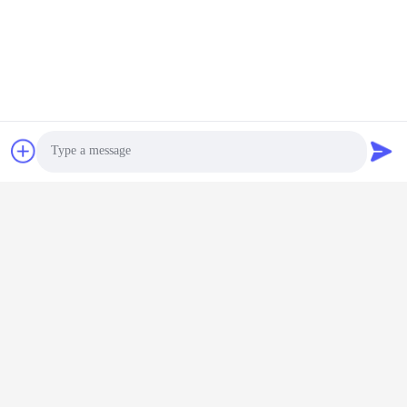
Éntrenos en contacto con
Ningbo Meichang Packaging
Technology Co., Ltd.
El correo electrónico
meichang1@mcpackaging.cn
Photo
Nuestra dirección
Video Call
DIRECCIÓN
Audio Call
Habitación 1808, Edificio A, No. 55, Carretera Yuli, Ciudad de
Yuyao, Ciudad de Ningbo, Provincia de Zhejiang