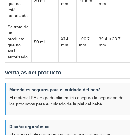
30 ml
71 mm
El
que no
mm
mm
está
autorizado.
Se trata de
un
producto
¥14
106.7
39.4 × 23.7
50 ml
El
que no
mm
mm
mm
está
autorizado.
Ventajas del producto
Materiales seguros para el cuidado del bebé
El material PE de grado alimenticio asegura la seguridad de
los productos para el cuidado de la piel del bebé.
Diseño ergonómico
El diseño elíptico proporciona un agarre cómodo y no