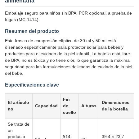
alimentaria
Embalaje seguro para niños sin BPA, PCR opcional, a prueba de
fugas (MC-1414)
Resumen del producto
Este frasco de compresión elíptico de 30 ml y 50 ml está
diseñado específicamente para protector solar para bebés y
productos para el cuidado de la piel infantil.,La botella está libre
de BPA, no es tóxica y no tiene olor, lo que garantiza la máxima
seguridad para las formulaciones delicadas de cuidado de la piel
del bebé.
Especificaciones clave
Fin
El artículo
Dimensiones
El
Capacidad
de
Alturas
no.
de la botella
ma
cuello
Se trata de
un
producto
¥14
39.4 × 23.7