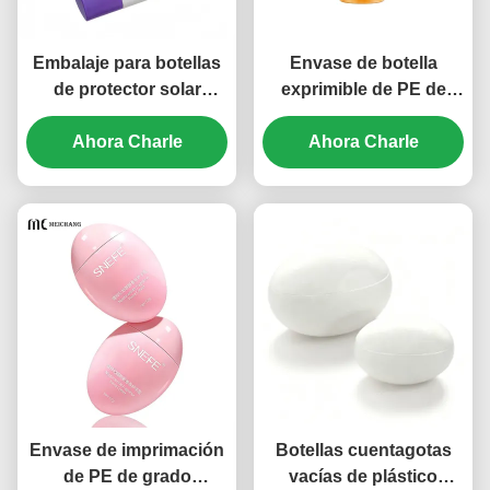
Embalaje para botellas
Envase de botella
de protector solar
exprimible de PE de
compuesto de cinco
grado alimenticio de 50
capas de 50 ml de PE
Ahora Charle
ml para protector solar
Ahora Charle
(MC-1410)
(MC-1413)
Envase de imprimación
Botellas cuentagotas
de PE de grado
vacías de plástico