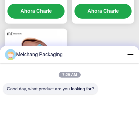
alimenticio de 60 ml con
HDPE exprimibles 20ml
sellado hermético para
Ahora Charle
30ml 50ml Serigrafía
Ahora Charle
empaques cosméticos
(MC-1404)
profesionales
Meichang Packaging
7:29 AM
Good day, what product are you looking for?
30g 50g Grado Médico
PE a Prueba de Fugas
Sin BPA PCR Botella
Exprimidora Cosmética
Ahora Charle
para Protector Solar y
Base