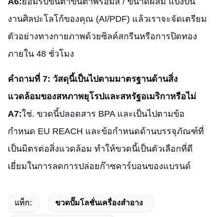
A6:
ยอมรับขั้นต่ำขั้นต่ำพร้อมสี / ขนาดผสม แบ่งปัน
งานศิลปะโลโก้ของคุณ (AI/PDF) แล้วเราจะจัดเตรียม
ตัวอย่างทางกายภาพด้วยซิลค์สกรีนหรือการปิดทอง
ภายใน 48 ชั่วโมง
คำถามที่ 7: วัสดุนี้เป็นไปตามมาตรฐานด้านสิ่ง
แวดล้อมของสหภาพยุโรปและสหรัฐอเมริกาหรือไม่
A7:
ใช่. ขวดนี้ปลอดสาร BPA และเป็นไปตามข้อ
กำหนด EU REACH และข้อกำหนดด้านบรรจุภัณฑ์ที่
เป็นมิตรต่อสิ่งแวดล้อม ทำให้ขวดนี้เป็นตัวเลือกที่ดี
เยี่ยมในการลดการปล่อยก๊าซคาร์บอนของแบรนด์
แท็ก:
ขวดปั๊มโลชั่นเครื่องสำอาง