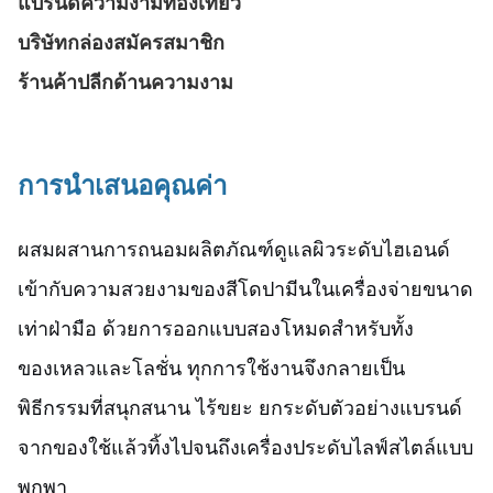
แบรนด์ความงามท่องเที่ยว
บริษัทกล่องสมัครสมาชิก
ร้านค้าปลีกด้านความงาม
การนำเสนอคุณค่า
ผสมผสานการถนอมผลิตภัณฑ์ดูแลผิวระดับไฮเอนด์
เข้ากับความสวยงามของสีโดปามีนในเครื่องจ่ายขนาด
เท่าฝ่ามือ ด้วยการออกแบบสองโหมดสำหรับทั้ง
ของเหลวและโลชั่น ทุกการใช้งานจึงกลายเป็น
พิธีกรรมที่สนุกสนาน ไร้ขยะ ยกระดับตัวอย่างแบรนด์
จากของใช้แล้วทิ้งไปจนถึงเครื่องประดับไลฟ์สไตล์แบบ
พกพา