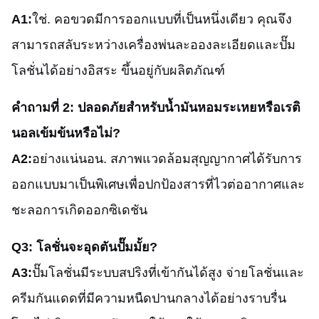
A1:
ใช่. คอขวดมีการออกแบบที่เป็นหนึ่งเดียว คุณจึง
สามารถสลับระหว่างเครื่องพ่นละอองละเอียดและปั๊ม
โลชั่นได้อย่างอิสระ ขึ้นอยู่กับผลิตภัณฑ์
คำถามที่ 2: ปลอดภัยสำหรับน้ำมันหอมระเหยหรือเรติ
นอลเข้มข้นหรือไม่?
A2:
อย่างแน่นอน. สภาพแวดล้อมสุญญากาศได้รับการ
ออกแบบมาเป็นพิเศษเพื่อปกป้องสารที่ไวต่ออากาศและ
ชะลอการเกิดออกซิเดชัน
Q3: โลชั่นจะอุดตันปั๊มมั้ย?
A3:
ปั๊มโลชั่นมีระบบสปริงที่เข้ากันได้สูง จ่ายโลชั่นและ
ครีมกันแดดที่มีความหนืดปานกลางได้อย่างราบรื่น