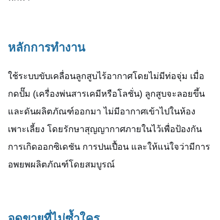
หลักการทำงาน
ใช้ระบบขับเคลื่อนลูกสูบไร้อากาศโดยไม่มีท่อจุ่ม เมื่อ
กดปั๊ม (เครื่องพ่นสารเคมีหรือโลชั่น) ลูกสูบจะลอยขึ้น
และดันผลิตภัณฑ์ออกมา ไม่มีอากาศเข้าไปในห้อง
เพาะเลี้ยง โดยรักษาสุญญากาศภายในไว้เพื่อป้องกัน
การเกิดออกซิเดชัน การปนเปื้อน และให้แน่ใจว่ามีการ
อพยพผลิตภัณฑ์โดยสมบูรณ์
จุดขายที่ไม่ซ้ำใคร