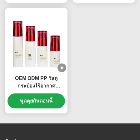
OEM ODM PP วัสดุ
กระป๋องไร้อากาศ
คอสเมติก แพ็ค 20ml 30ml
ปริมาณ (MC-214)
พูดคุยกันตอนนี้