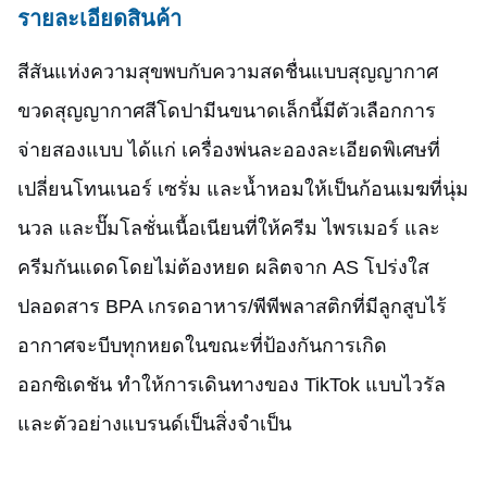
รายละเอียดสินค้า
สีสันแห่งความสุขพบกับความสดชื่นแบบสุญญากาศ
ขวดสุญญากาศสีโดปามีนขนาดเล็กนี้มีตัวเลือกการ
จ่ายสองแบบ ได้แก่ เครื่องพ่นละอองละเอียดพิเศษที่
เปลี่ยนโทนเนอร์ เซรั่ม และน้ำหอมให้เป็นก้อนเมฆที่นุ่ม
นวล และปั๊มโลชั่นเนื้อเนียนที่ให้ครีม ไพรเมอร์ และ
ครีมกันแดดโดยไม่ต้องหยด ผลิตจาก AS โปร่งใส
ปลอดสาร BPA เกรดอาหาร
/พีพี
พลาสติกที่มีลูกสูบไร้
อากาศจะบีบทุกหยดในขณะที่ป้องกันการเกิด
ออกซิเดชัน ทำให้การเดินทางของ TikTok แบบไวรัล
และตัวอย่างแบรนด์เป็นสิ่งจำเป็น