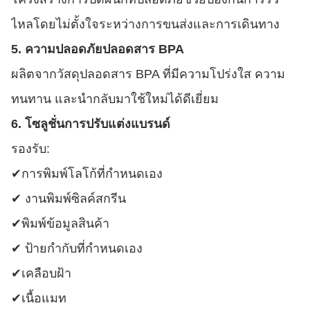
ไหลโดยไม่ตั้งใจระหว่างการขนส่งและการเดินทาง
5. ความปลอดภัยปลอดสาร BPA
ผลิตจากวัสดุปลอดสาร BPA ที่มีความโปร่งใส ความ
ทนทาน และนำกลับมาใช้ใหม่ได้ดีเยี่ยม
6. โซลูชั่นการปรับแต่งแบรนด์
รองรับ:
✔การพิมพ์โลโก้ที่กำหนดเอง
✔ งานพิมพ์ซิลค์สกรีน
✔พิมพ์ข้อมูลสินค้า
✔ ป้ายกำกับที่กำหนดเอง
✔เคลือบฝ้า
✔เนื้อแมท