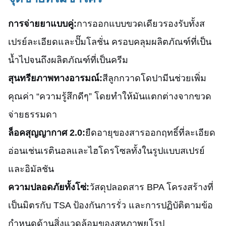
การจ่ายยาแบบคู่:
การออกแบบขวดเดียวรองรับทั้งส
เปรย์ละเอียดและปั๊มโลชั่น ครอบคลุมผลิตภัณฑ์ที่เป็น
น้ำไปจนถึงผลิตภัณฑ์ที่เป็นครีม
สุนทรียภาพทางอารมณ์:
สีลูกกวาดโดปามีนช่วยเพิ่ม
คุณค่า “ความรู้สึกดีๆ” โดยทำให้มันแตกต่างจากขวด
จ่ายธรรมดา
ล็อคสุญญากาศ 2.0:
ยืดอายุของสารออกฤทธิ์ที่ละเอียด
อ่อนเช่นเรตินอลและไฮโดรโซลทั้งในรูปแบบสเปรย์
และอิมัลชัน
ความปลอดภัยทั้งโซ่:
วัสดุปลอดสาร BPA โครงสร้างที่
เป็นมิตรกับ TSA ป้องกันการรั่ว และการปฏิบัติตามข้อ
กำหนดด้านสิ่งแวดล้อมของสหภาพยุโรป