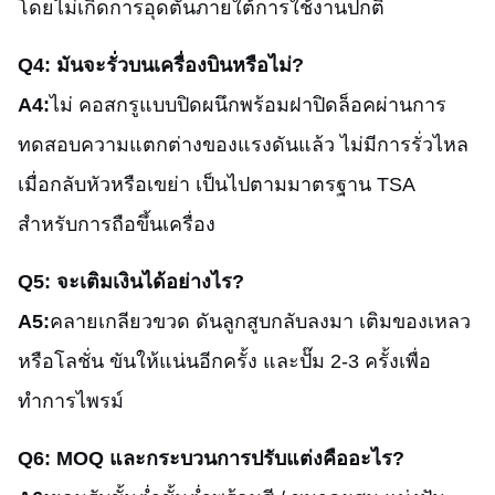
โดยไม่เกิดการอุดตันภายใต้การใช้งานปกติ
Q4: มันจะรั่วบนเครื่องบินหรือไม่?
A4:
ไม่ คอสกรูแบบปิดผนึกพร้อมฝาปิดล็อคผ่านการ
ทดสอบความแตกต่างของแรงดันแล้ว ไม่มีการรั่วไหล
เมื่อกลับหัวหรือเขย่า เป็นไปตามมาตรฐาน TSA
สำหรับการถือขึ้นเครื่อง
Q5: จะเติมเงินได้อย่างไร?
A5:
คลายเกลียวขวด ดันลูกสูบกลับลงมา เติมของเหลว
หรือโลชั่น ขันให้แน่นอีกครั้ง และปั๊ม 2-3 ครั้งเพื่อ
ทำการไพรม์
Q6: MOQ และกระบวนการปรับแต่งคืออะไร?