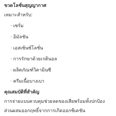
ขวดโลชั่นสุญญากาศ
เหมาะสำหรับ:
·
เซรั่ม
·
อิมัลชัน
·
เอสเซ้นซ์โลชั่น
·
การรักษาด้วยเรตินอล
·
ผลิตภัณฑ์วิตามินซี
·
ครีมเนื้อบางเบา
คุณสมบัติที่สำคัญ
การจ่ายแบบควบคุมช่วยลดของเสียพร้อมทั้งปกป้อง
ส่วนผสมออกฤทธิ์จากการเกิดออกซิเดชัน