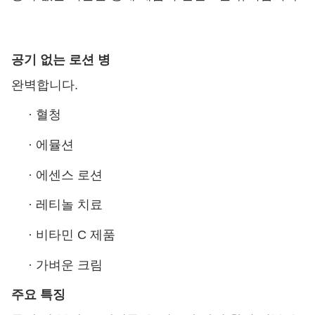
공기 없는 로션 병
완벽합니다.
·
혈청
·
에뮬션
·
에센스 로션
·
레티놀 치료
·
비타민 C 제품
·
가벼운 크림
주요 특징