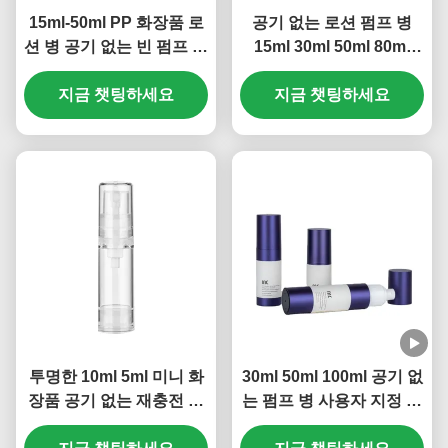
15ml-50ml PP 화장품 로
공기 없는 로션 펌프 병
션 병 공기 없는 빈 펌프 병
15ml 30ml 50ml 80ml
다중 크기 (MC-243)
100ml 120ml 스크린 프린
지금 챗팅하세요
지금 챗팅하세요
팅 (MC-230)
투명한 10ml 5ml 미니 화
30ml 50ml 100ml 공기 없
장품 공기 없는 재충전 펌
는 펌프 병 사용자 지정 로
프 병 OEM 브랜드 (MC-
고 누출 방지 구조 (MC-