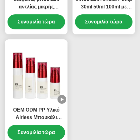
αντλίας μικρής
30ml 50ml 100ml με
χωρητικότητας 10 ml 5
Προσαρμοσμένο
ml για καλλυντικά χωρίς
Συνομιλία τώρα
Λογότυπο και Στεγανή
Συνομιλία τώρα
αέρα, επαναπλήρωσης,
Κατασκευή (MC-233)
OEM μάρκα (MC-229)
OEM ODM PP Υλικό
Airless Μπουκάλι
Συσκευασίας
Καλλυντικών 20ml 30ml
Συνομιλία τώρα
Όγκος (MC-214)