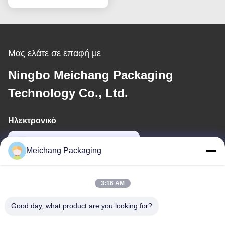
Μας ελάτε σε επαφή με
Ningbo Meichang Packaging
Technology Co., Ltd.
Ηλεκτρονικό
meichang1@mcpackaging.cn
Meichang Packaging
Η διεύθυνσή μας
3:16 AM
Διεύθυνση
Good day, what product are you looking for?
Δωμάτιο 1808, κτίριο Α, αριθ. 55, οδός Yuli, πόλη Yuyao, πόλη
Ningbo, επαρχία Zhejiang