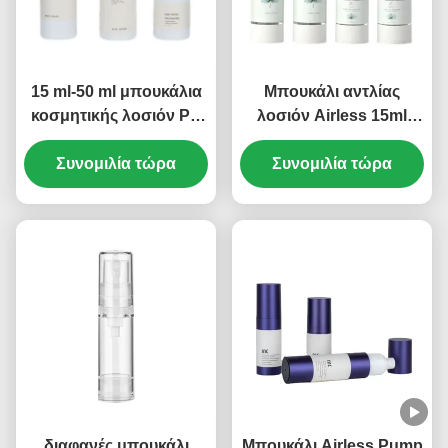
15 ml-50 ml μπουκάλια
Μπουκάλι αντλίας
κοσμητικής λοσιόν PP
λοσιόν Airless 15ml
Μπουκάλια άδειας
30ml 50ml 80ml 100ml
αντλίας χωρίς αέρα
Συνομιλία τώρα
120ml Μεταξοτυπία
Συνομιλία τώρα
Πολλαπλό μέγεθος (MC-
(MC-230)
243)
διαφανές μπουκάλι
Μπουκάλι Airless Pump