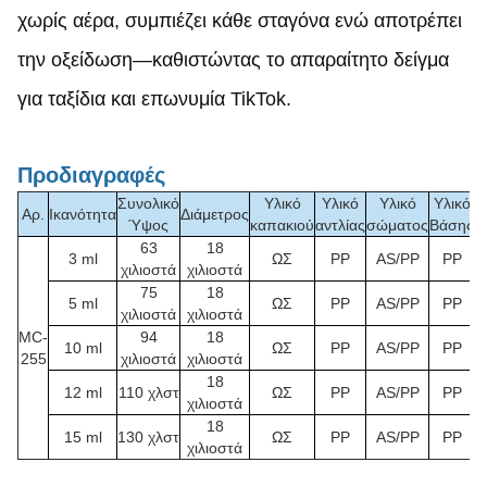
χωρίς αέρα, συμπιέζει κάθε σταγόνα ενώ αποτρέπει
την οξείδωση—καθιστώντας το απαραίτητο δείγμα
για ταξίδια και επωνυμία TikTok.
Προδιαγραφές
Συνολικό
Υλικό
Υλικό
Υλικό
Υλικό
Αρ.
Ικανότητα
Διάμετρος
Ύψος
καπακιού
αντλίας
σώματος
Βάσης
63
18
3 ml
ΩΣ
PP
AS/PP
PP
χιλιοστά
χιλιοστά
75
18
5 ml
ΩΣ
PP
AS/PP
PP
χιλιοστά
χιλιοστά
MC-
94
18
10 ml
ΩΣ
PP
AS/PP
PP
255
χιλιοστά
χιλιοστά
18
12 ml
110 χλστ
ΩΣ
PP
AS/PP
PP
χιλιοστά
18
15 ml
130 χλστ
ΩΣ
PP
AS/PP
PP
χιλιοστά